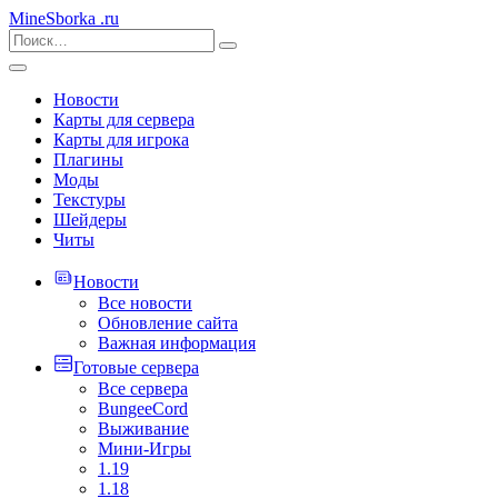
MineSborka
.ru
Новости
Карты для сервера
Карты для игрока
Плагины
Моды
Текстуры
Шейдеры
Читы
Новости
Все новости
Обновление сайта
Важная информация
Готовые сервера
Все сервера
BungeeCord
Выживание
Мини-Игры
1.19
1.18