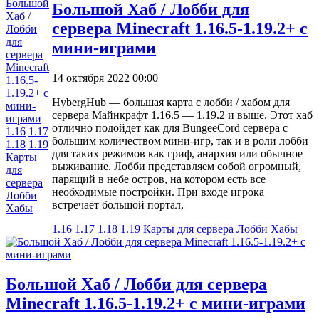
Большой Хаб / Лобби для
сервера Minecraft 1.16.5-1.19.2+ с
мини-играми
14 октября 2022 00:00
HybergHub — большая карта с лобби / хабом для
сервера Майнкрафт 1.16.5 — 1.19.2 и выше. Этот хаб
отлично подойдет как для BungeeCord сервера с
1.16
1.17
большим количеством мини-игр, так и в роли лобби
1.18
1.19
для таких режимов как гриф, анархия или обычное
Карты
выживание. Лобби представляем собой огромный,
для
парящий в небе остров, на котором есть все
сервера
необходимые постройки. При входе игрока
Лобби
встречает большой портал,
Хабы
1.16
1.17
1.18
1.19
Карты для сервера
Лобби
Хабы
Большой Хаб / Лобби для сервера
Minecraft 1.16.5-1.19.2+ с мини-играми