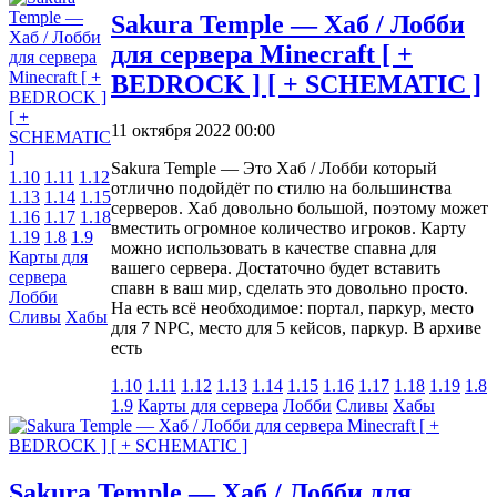
Sakura Temple — Хаб / Лобби
для сервера Minecraft [ +
BEDROCK ] [ + SCHEMATIC ]
11 октября 2022 00:00
Sakura Temple — Это Хаб / Лобби который
1.10
1.11
1.12
отлично подойдёт по стилю на большинства
1.13
1.14
1.15
серверов. Хаб довольно большой, поэтому может
1.16
1.17
1.18
вместить огромное количество игроков. Карту
1.19
1.8
1.9
можно использовать в качестве спавна для
Карты для
вашего сервера. Достаточно будет вставить
сервера
спавн в ваш мир, сделать это довольно просто.
Лобби
На есть всё необходимое: портал, паркур, место
Сливы
Хабы
для 7 NPC, место для 5 кейсов, паркур. В архиве
есть
1.10
1.11
1.12
1.13
1.14
1.15
1.16
1.17
1.18
1.19
1.8
1.9
Карты для сервера
Лобби
Сливы
Хабы
Sakura Temple — Хаб / Лобби для