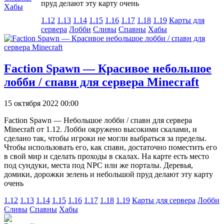
пруд делают эту карту очень
Хабы
1.12
1.13
1.14
1.15
1.16
1.17
1.18
1.19
Карты для
сервера
Лобби
Сливы
Спавны
Хабы
Faction Spawn — Красивое небольшое
лобби / спавн для сервера Minecraft
15 октября 2022 00:00
Faction Spawn — Небольшое лобби / спавн для сервера
Minecraft от 1.12. Лобби окружено высокими скалами, и
сделано так, чтобы игроки не могли выбраться за пределы.
Чтобы использовать его, как спавн, достаточно поместить его
в свой мир и сделать проходы в скалах. На карте есть место
под сундуки, места под NPC или же порталы. Деревья,
домики, дорожки зелень и небольшой пруд делают эту карту
очень
1.12
1.13
1.14
1.15
1.16
1.17
1.18
1.19
Карты для сервера
Лобби
Сливы
Спавны
Хабы