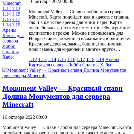
16 октября 2022 00:00
1.12
1.13
Monument Valley — Спавн / лобби для сервера
1.14
1.15
Minecraft. Карта подойдёт, как в качестве спавна,
1.16
1.17
так и в качестве арены для мини-игры. Карта
1.18
1.19
очень большая, поэтому вместит в себя огромное
Арены
количество игроков. Можно использовать для
Карты для
Hunger Games, обычного выживания в одиночке.
сервера
Красивые деревья, замок, башни, пшеничные
Лобби
поля гавань для кораблей и многое другое…
Спавны
Хабы
1.12
1.13
1.14
1.15
1.16
1.17
1.18
1.19
Арены
Карты для сервера
Лобби
Спавны
Хабы
Monument Valley — Красивый спавн
Долина Монументов для сервера
Minecraft
16 октября 2022 00:00
Monument Valley — Спавн / лобби для сервера Minecraft. Карта
подойдёт, как в качестве спавна, так и в качестве арены для