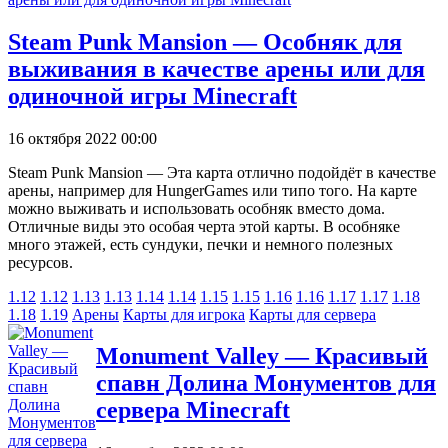
Steam Punk Mansion — Особняк для
выживания в качестве арены или для
одиночной игры Minecraft
16 октября 2022 00:00
Steam Punk Mansion — Эта карта отлично подойдёт в качестве
арены, например для HungerGames или типо того. На карте
можно выживать и использовать особняк вместо дома.
Отличные виды это особая черта этой карты. В особняке
много этажей, есть сундуки, печки и немного полезных
ресурсов.
1.12
1.12
1.13
1.13
1.14
1.14
1.15
1.15
1.16
1.16
1.17
1.17
1.18
1.18
1.19
Арены
Карты для игрока
Карты для сервера
Monument Valley — Красивый
спавн Долина Монументов для
сервера Minecraft