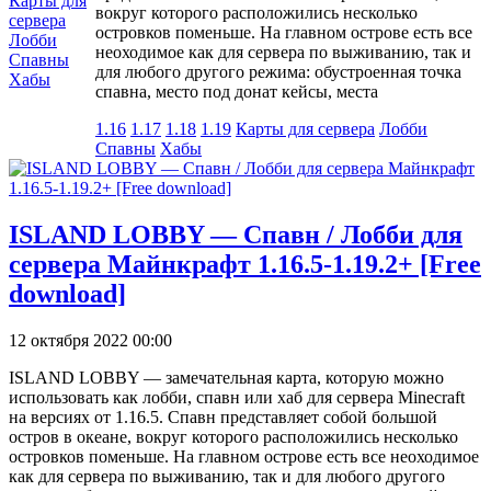
Карты для
вокруг которого расположились несколько
сервера
островков поменьше. На главном острове есть все
Лобби
неоходимое как для сервера по выживанию, так и
Спавны
для любого другого режима: обустроенная точка
Хабы
спавна, место под донат кейсы, места
1.16
1.17
1.18
1.19
Карты для сервера
Лобби
Спавны
Хабы
ISLAND LOBBY — Спавн / Лобби для
сервера Майнкрафт 1.16.5-1.19.2+ [Free
download]
12 октября 2022 00:00
ISLAND LOBBY — замечательная карта, которую можно
использовать как лобби, спавн или хаб для сервера Minecraft
на версиях от 1.16.5. Спавн представляет собой большой
остров в океане, вокруг которого расположились несколько
островков поменьше. На главном острове есть все неоходимое
как для сервера по выживанию, так и для любого другого