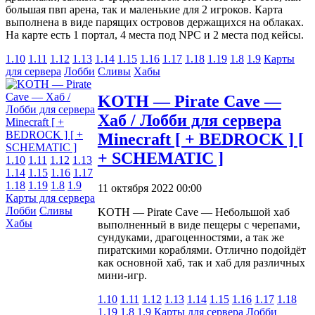
большая пвп арена, так и маленькие для 2 игроков. Карта
выполнена в виде парящих островов держащихся на облаках.
На карте есть 1 портал, 4 места под NPC и 2 места под кейсы.
1.10
1.11
1.12
1.13
1.14
1.15
1.16
1.17
1.18
1.19
1.8
1.9
Карты
для сервера
Лобби
Сливы
Хабы
KOTH — Pirate Cave —
Хаб / Лобби для сервера
Minecraft [ + BEDROCK ] [
+ SCHEMATIC ]
1.10
1.11
1.12
1.13
1.14
1.15
1.16
1.17
1.18
1.19
1.8
1.9
11 октября 2022 00:00
Карты для сервера
Лобби
Сливы
KOTH — Pirate Cave — Небольшой хаб
Хабы
выполненный в виде пещеры с черепами,
сундуками, драгоценностями, а так же
пиратскими кораблями. Отлично подойдёт
как основной хаб, так и хаб для различных
мини-игр.
1.10
1.11
1.12
1.13
1.14
1.15
1.16
1.17
1.18
1.19
1.8
1.9
Карты для сервера
Лобби