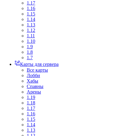
1.17
1.16
1.15
1.14
1.13
1.12
1.11
1.10
1.9
1.8
1.7
Карты для сервера
Все карты
Лобби
Хабы
Спавны
Арены
1.19
1.18
1.17
1.16
1.15
1.14
1.13
1.12