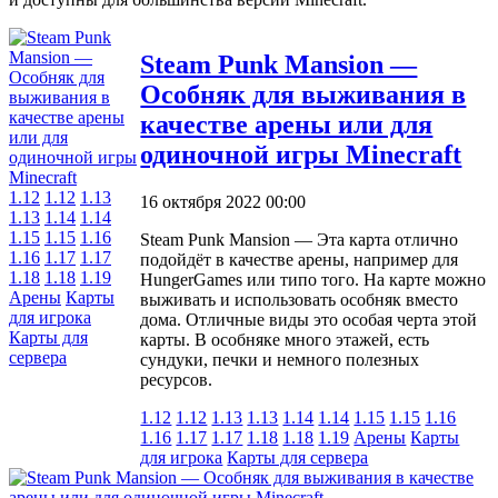
Steam Punk Mansion —
Особняк для выживания в
качестве арены или для
одиночной игры Minecraft
1.12
1.12
1.13
16 октября 2022 00:00
1.13
1.14
1.14
1.15
1.15
1.16
Steam Punk Mansion — Эта карта отлично
1.16
1.17
1.17
подойдёт в качестве арены, например для
1.18
1.18
1.19
HungerGames или типо того. На карте можно
Арены
Карты
выживать и использовать особняк вместо
для игрока
дома. Отличные виды это особая черта этой
Карты для
карты. В особняке много этажей, есть
сервера
сундуки, печки и немного полезных
ресурсов.
1.12
1.12
1.13
1.13
1.14
1.14
1.15
1.15
1.16
1.16
1.17
1.17
1.18
1.18
1.19
Арены
Карты
для игрока
Карты для сервера