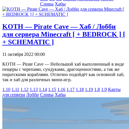
Сливы
Хабы
KOTH — Pirate Cave — Хаб / Лобби
для сервера Minecraft [ + BEDROCK ] [
+ SCHEMATIC ]
11 октября 2022 00:00
KOTH — Pirate Cave — Небольшой хаб выполненный в виде
пещеры с черепами, сундуками, драгоценностями, а так же
пиратскими кораблями. Отлично подойдёт как основной хаб,
так и хаб для различных мини-игр.
1.10
1.11
1.12
1.13
1.14
1.15
1.16
1.17
1.18
1.19
1.8
1.9
Карты
для сервера
Лобби
Сливы
Хабы