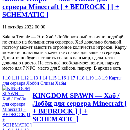
сервера Minecraft [ + BEDROCK ] [ +
SCHEMATIC ]
11 октября 2022 00:00
Sakura Temple — Это Хаб / Лобби который отлично подойдёт
по стилю на большинства серверов. Хаб довольно большой,
поэтому может вместить огромное количество игроков. Карту
можно использовать в качестве спавна для вашего сервера.
Достаточно будет вставить спавн в ваш мир, сделать это
довольно просто. На есть всё необходимое: портал, паркур,
место для 7 NPC, место для 5 кейсов, паркур. В архиве есть
1.10
1.11
1.12
1.13
1.14
1.15
1.16
1.17
1.18
1.19
1.8
1.9
Карты
для сервера
Лобби
Сливы
Хабы
KINGDOM SPAWN — Хаб /
Лобби для сервера Minecraft [
+ BEDROCK ] [ +
SCHEMATIC ]