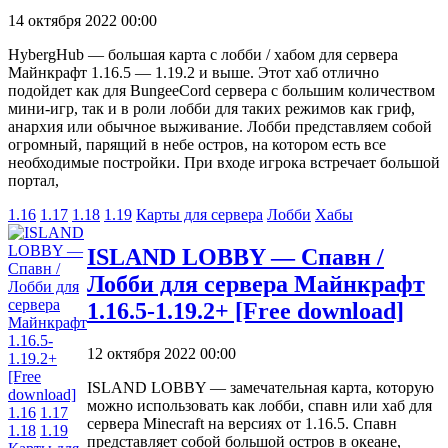
14 октября 2022 00:00
HybergHub — большая карта с лобби / хабом для сервера
Майнкрафт 1.16.5 — 1.19.2 и выше. Этот хаб отлично
подойдет как для BungeeCord сервера с большим количеством
мини-игр, так и в роли лобби для таких режимов как гриф,
анархия или обычное выживание. Лобби представляем собой
огромный, парящий в небе остров, на котором есть все
необходимые постройки. При входе игрока встречает большой
портал,
1.16
1.17
1.18
1.19
Карты для сервера
Лобби
Хабы
ISLAND LOBBY — Спавн /
Лобби для сервера Майнкрафт
1.16.5-1.19.2+ [Free download]
12 октября 2022 00:00
ISLAND LOBBY — замечательная карта, которую
можно использовать как лобби, спавн или хаб для
1.16
1.17
сервера Minecraft на версиях от 1.16.5. Спавн
1.18
1.19
представляет собой большой остров в океане,