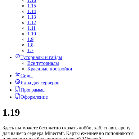
1.16
1.15
1.14
1.13
1.12
1.11
1.10
1.9
1.8
1.7
Туториалы и гайды
Все туториалы
Красивые постройки
Сиды
Ядра для серверов
Программы
Оформление
1.19
Здесь вы можете бесплатно скачать лобби, хаб, спавн, арену
для вашего сервера Minecraft. Карты ежедневно пополняются
и доступны для большинства версий Minecraft.