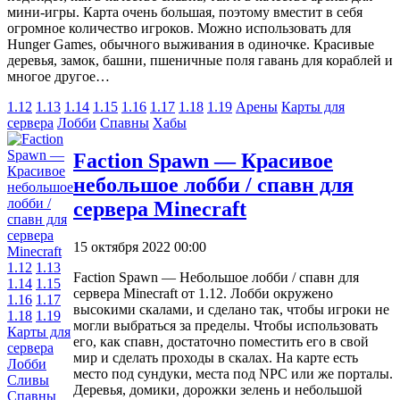
мини-игры. Карта очень большая, поэтому вместит в себя
огромное количество игроков. Можно использовать для
Hunger Games, обычного выживания в одиночке. Красивые
деревья, замок, башни, пшеничные поля гавань для кораблей и
многое другое…
1.12
1.13
1.14
1.15
1.16
1.17
1.18
1.19
Арены
Карты для
сервера
Лобби
Спавны
Хабы
Faction Spawn — Красивое
небольшое лобби / спавн для
сервера Minecraft
15 октября 2022 00:00
1.12
1.13
Faction Spawn — Небольшое лобби / спавн для
1.14
1.15
сервера Minecraft от 1.12. Лобби окружено
1.16
1.17
высокими скалами, и сделано так, чтобы игроки не
1.18
1.19
могли выбраться за пределы. Чтобы использовать
Карты для
его, как спавн, достаточно поместить его в свой
сервера
мир и сделать проходы в скалах. На карте есть
Лобби
место под сундуки, места под NPC или же порталы.
Сливы
Деревья, домики, дорожки зелень и небольшой
Спавны