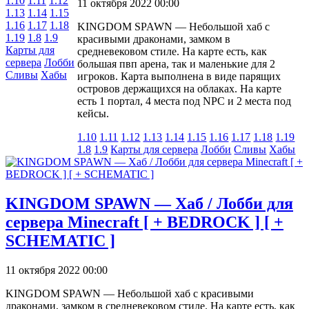
1.10
1.11
1.12
11 октября 2022 00:00
1.13
1.14
1.15
1.16
1.17
1.18
KINGDOM SPAWN — Небольшой хаб с
1.19
1.8
1.9
красивыми драконами, замком в
Карты для
средневековом стиле. На карте есть, как
сервера
Лобби
большая пвп арена, так и маленькие для 2
Сливы
Хабы
игроков. Карта выполнена в виде парящих
островов держащихся на облаках. На карте
есть 1 портал, 4 места под NPC и 2 места под
кейсы.
1.10
1.11
1.12
1.13
1.14
1.15
1.16
1.17
1.18
1.19
1.8
1.9
Карты для сервера
Лобби
Сливы
Хабы
KINGDOM SPAWN — Хаб / Лобби для
сервера Minecraft [ + BEDROCK ] [ +
SCHEMATIC ]
11 октября 2022 00:00
KINGDOM SPAWN — Небольшой хаб с красивыми
драконами, замком в средневековом стиле. На карте есть, как