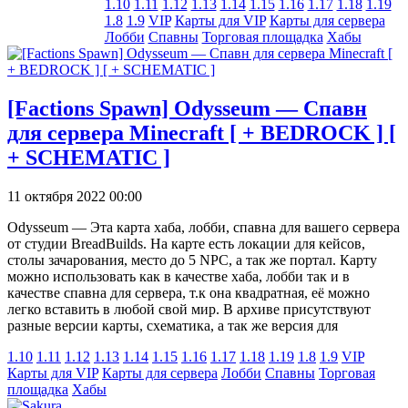
1.10
1.11
1.12
1.13
1.14
1.15
1.16
1.17
1.18
1.19
1.8
1.9
VIP
Карты для VIP
Карты для сервера
Лобби
Спавны
Торговая площадка
Хабы
[Factions Spawn] Odysseum — Спавн
для сервера Minecraft [ + BEDROCK ] [
+ SCHEMATIC ]
11 октября 2022 00:00
Odysseum — Эта карта хаба, лобби, спавна для вашего сервера
от студии BreadBuilds. На карте есть локации для кейсов,
столы зачарования, место до 5 NPC, а так же портал. Карту
можно использовать как в качестве хаба, лобби так и в
качестве спавна для сервера, т.к она квадратная, её можно
легко вставить в любой свой мир. В архиве присутствуют
разные версии карты, схематика, а так же версия для
1.10
1.11
1.12
1.13
1.14
1.15
1.16
1.17
1.18
1.19
1.8
1.9
VIP
Карты для VIP
Карты для сервера
Лобби
Спавны
Торговая
площадка
Хабы