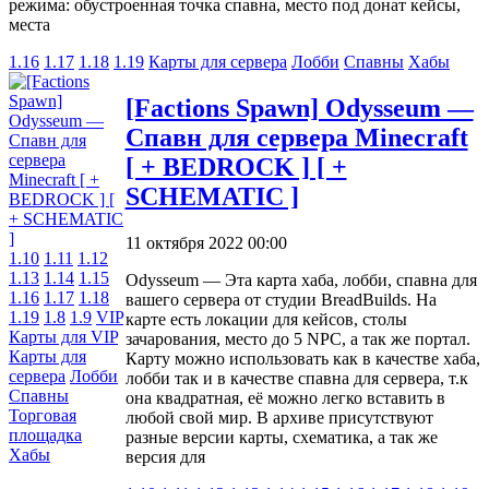
режима: обустроенная точка спавна, место под донат кейсы,
места
1.16
1.17
1.18
1.19
Карты для сервера
Лобби
Спавны
Хабы
[Factions Spawn] Odysseum —
Спавн для сервера Minecraft
[ + BEDROCK ] [ +
SCHEMATIC ]
11 октября 2022 00:00
1.10
1.11
1.12
1.13
1.14
1.15
Odysseum — Эта карта хаба, лобби, спавна для
1.16
1.17
1.18
вашего сервера от студии BreadBuilds. На
1.19
1.8
1.9
VIP
карте есть локации для кейсов, столы
Карты для VIP
зачарования, место до 5 NPC, а так же портал.
Карты для
Карту можно использовать как в качестве хаба,
сервера
Лобби
лобби так и в качестве спавна для сервера, т.к
Спавны
она квадратная, её можно легко вставить в
Торговая
любой свой мир. В архиве присутствуют
площадка
разные версии карты, схематика, а так же
Хабы
версия для