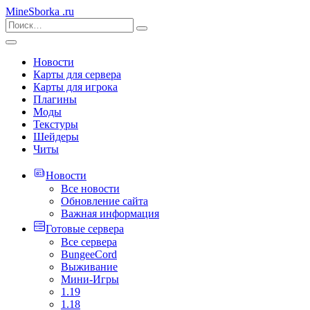
MineSborka
.ru
Новости
Карты для сервера
Карты для игрока
Плагины
Моды
Текстуры
Шейдеры
Читы
Новости
Все новости
Обновление сайта
Важная информация
Готовые сервера
Все сервера
BungeeCord
Выживание
Мини-Игры
1.19
1.18