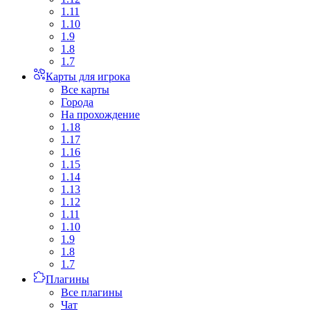
1.11
1.10
1.9
1.8
1.7
Карты для игрока
Все карты
Города
На прохождение
1.18
1.17
1.16
1.15
1.14
1.13
1.12
1.11
1.10
1.9
1.8
1.7
Плагины
Все плагины
Чат