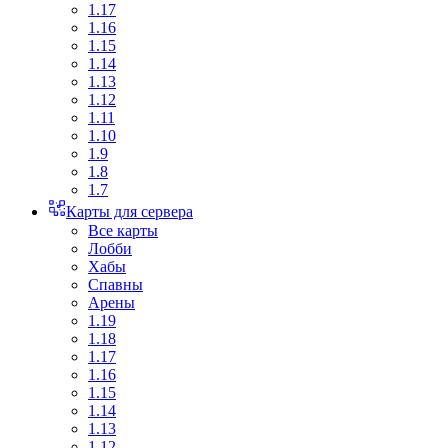
1.17
1.16
1.15
1.14
1.13
1.12
1.11
1.10
1.9
1.8
1.7
Карты для сервера
Все карты
Лобби
Хабы
Спавны
Арены
1.19
1.18
1.17
1.16
1.15
1.14
1.13
1.12