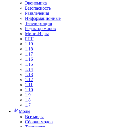
Экономика
Безопасность
Развлечения
Информационные
Телепортация
Редактор миров
Мини-Игры
РПГ
1.19
1.18
1.17
1.16
1.15
1.14
1.13
1.12
1.11
1.10
1.9
1.8
1.7
Моды
Все моды
Сборки модов
Транспорт