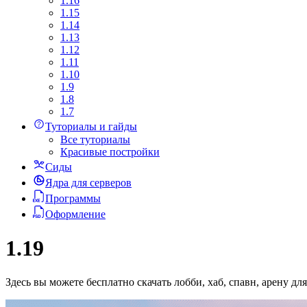
1.16
1.15
1.14
1.13
1.12
1.11
1.10
1.9
1.8
1.7
Туториалы и гайды
Все туториалы
Красивые постройки
Сиды
Ядра для серверов
Программы
Оформление
1.19
Здесь вы можете бесплатно скачать лобби, хаб, спавн, арену д