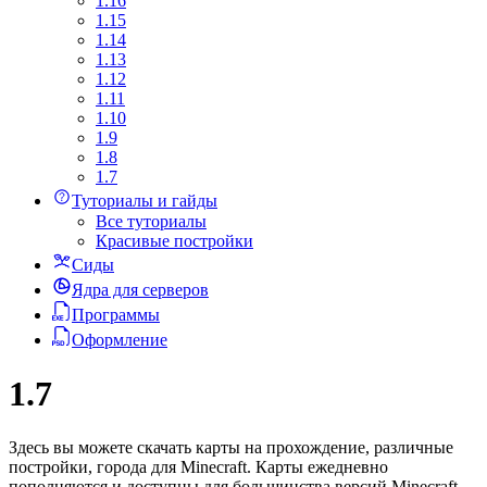
1.16
1.15
1.14
1.13
1.12
1.11
1.10
1.9
1.8
1.7
Туториалы и гайды
Все туториалы
Красивые постройки
Сиды
Ядра для серверов
Программы
Оформление
1.7
Здесь вы можете скачать карты на прохождение, различные
постройки, города для Minecraft. Карты ежедневно
пополняются и доступны для большинства версий Minecraft.