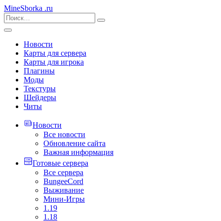
MineSborka
.ru
Новости
Карты для сервера
Карты для игрока
Плагины
Моды
Текстуры
Шейдеры
Читы
Новости
Все новости
Обновление сайта
Важная информация
Готовые сервера
Все сервера
BungeeCord
Выживание
Мини-Игры
1.19
1.18