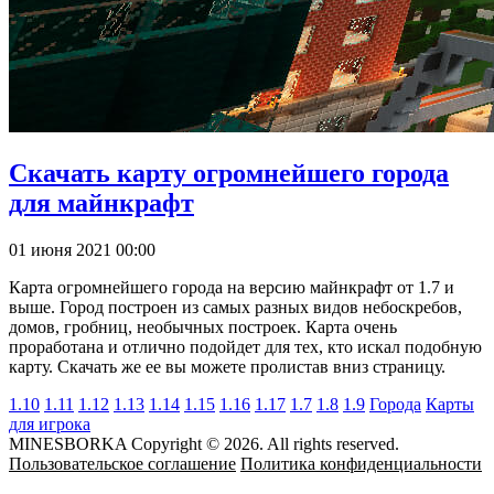
Скачать карту огромнейшего города
для майнкрафт
01 июня 2021 00:00
Карта огромнейшего города на версию майнкрафт от 1.7 и
выше. Город построен из самых разных видов небоскребов,
домов, гробниц, необычных построек. Карта очень
проработана и отлично подойдет для тех, кто искал подобную
карту. Скачать же ее вы можете пролистав вниз страницу.
1.10
1.11
1.12
1.13
1.14
1.15
1.16
1.17
1.7
1.8
1.9
Города
Карты
для игрока
MINESBORKA Copyright © 2026. All rights reserved.
Пользовательское соглашение
Политика конфиденциальности