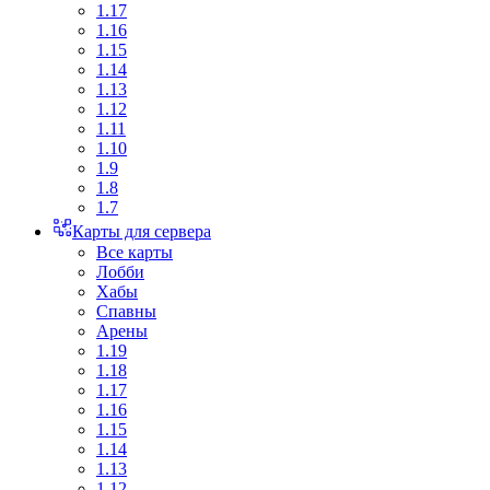
1.17
1.16
1.15
1.14
1.13
1.12
1.11
1.10
1.9
1.8
1.7
Карты для сервера
Все карты
Лобби
Хабы
Спавны
Арены
1.19
1.18
1.17
1.16
1.15
1.14
1.13
1.12