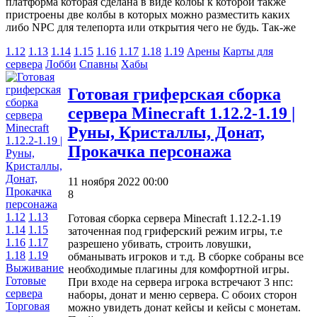
платформа которая сделана в виде колбы к которой также
пристроены две колбы в которых можно разместить каких
либо NPC для телепорта или открытия чего не будь. Так-же
1.12
1.13
1.14
1.15
1.16
1.17
1.18
1.19
Арены
Карты для
сервера
Лобби
Спавны
Хабы
Готовая гриферская сборка
сервера Minecraft 1.12.2-1.19 |
Руны, Кристаллы, Донат,
Прокачка персонажа
11 ноября 2022 00:00
8
1.12
1.13
Готовая сборка сервера Minecraft 1.12.2-1.19
1.14
1.15
заточенная под гриферский режим игры, т.е
1.16
1.17
разрешено убивать, строить ловушки,
1.18
1.19
обманывать игроков и т.д. В сборке собраны все
Выживание
необходимые плагины для комфортной игры.
Готовые
При входе на сервера игрока встречают 3 нпс:
сервера
наборы, донат и меню сервера. С обоих сторон
Торговая
можно увидеть донат кейсы и кейсы с монетам.