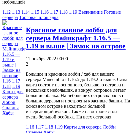
небольшой
1.12
1.13
1.14
1.15
1.16
1.17
1.18
1.19
Выживание
Готовые
сервера
Торговая площадка
Красивое главное лобби для
сервера Майнкрафт 1.16.5 —
1.19 и выше | Замок на острове
11 ноября 2022 00:00
2
Большое и красивое лобби / хаб для вашего
сервера Minecraft от 1.16.5 до 1.19.2 и выше. Сама
1.16
1.17
карта состоит из основного, большого острова и
1.18
1.19
нескольких небольших, а вокруг островов летает
Карты для
большие облака. На небольших островах растут
сервера
большие деревья и построены красивые башни. На
Лобби
основном острове находиться большой,
Спавны
извергающий вулкан. Также на острове стоит
Хабы
очень большой особняк. На всех островах
1.16
1.17
1.18
1.19
Карты для сервера
Лобби
Спавны
Хабы