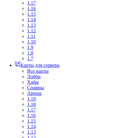
1.17
1.16
1.15
1.14
1.13
1.12
1.11
1.10
1.9
1.8
1.7
Карты для сервера
Все карты
Лобби
Хабы
Спавны
Арены
1.19
1.18
1.17
1.16
1.15
1.14
1.13
1.12