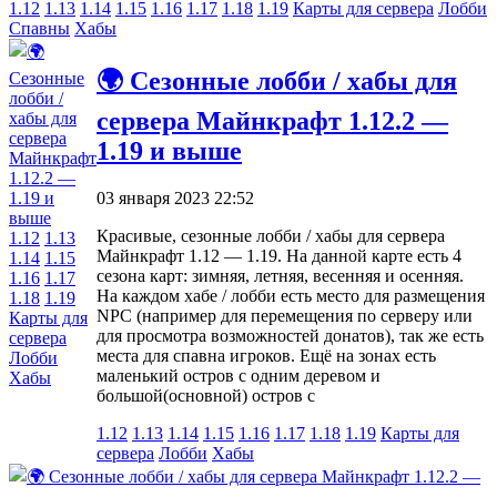
1.12
1.13
1.14
1.15
1.16
1.17
1.18
1.19
Карты для сервера
Лобби
Спавны
Хабы
🌍 Сезонные лобби / хабы для
сервера Майнкрафт 1.12.2 —
1.19 и выше
03 января 2023 22:52
Красивые, сезонные лобби / хабы для сервера
1.12
1.13
Майнкрафт 1.12 — 1.19. На данной карте есть 4
1.14
1.15
сезона карт: зимняя, летняя, весенняя и осенняя.
1.16
1.17
На каждом хабе / лобби есть место для размещения
1.18
1.19
NPC (например для перемещения по серверу или
Карты для
для просмотра возможностей донатов), так же есть
сервера
места для спавна игроков. Ещё на зонах есть
Лобби
маленький остров с одним деревом и
Хабы
большой(основной) остров с
1.12
1.13
1.14
1.15
1.16
1.17
1.18
1.19
Карты для
сервера
Лобби
Хабы