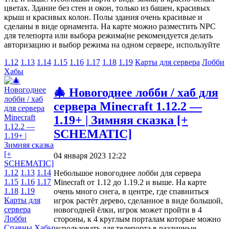
цветах. Здание без стен и окон, только из башен, красивых
крыш и красивых колон. Полы здания очень красивые и
сделаны в виде орнамента. На карте можно разместить NPC
для телепорта или выбора режима(не рекомендуется делать
авторизацию и выбор режима на одном сервере, используйте
1.12
1.13
1.14
1.15
1.16
1.17
1.18
1.19
Карты для сервера
Лобби
Хабы
🎄 Новогоднее лобби / хаб для
сервера Minecraft 1.12.2 —
1.19+ | Зимняя сказка [+
SCHEMATIC]
04 января 2023 12:22
1.12
1.13
1.14
Небольшое новогоднее лобби для сервера
1.15
1.16
1.17
Minecraft от 1.12 до 1.19.2 и выше. На карте
1.18
1.19
очень много снега, в центре, где спавниться
Карты для
игрок растёт дерево, сделанное в виде большой,
сервера
новогодней ёлки, игрок может пройти в 4
Лобби
стороны, к 4 круглым порталам которые можно
Спавны
Хабы
использовать для телепорта в различные