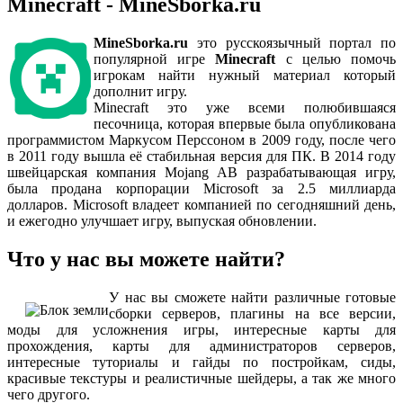
Minecraft -
MineSborka.ru
MineSborka.ru
это русскоязычный портал по
популярной игре
Minecraft
с целью помочь
игрокам найти нужный материал который
дополнит игру.
Minecraft это уже всеми полюбившаяся
песочница, которая впервые была опубликована
программистом Маркусом Перссоном в 2009 году, после чего
в 2011 году вышла её стабильная версия для ПК. В 2014 году
швейцарская компания Mojang AB разрабатывающая игру,
была продана корпорации Microsoft за 2.5 миллиарда
долларов. Microsoft владеет компанией по сегодняшний день,
и ежегодно улучшает игру, выпуская обновлении.
Что у нас вы можете найти?
У нас вы сможете найти различные готовые
сборки серверов, плагины на все версии,
моды для усложнения игры, интересные карты для
прохождения, карты для администраторов серверов,
интересные туториалы и гайды по постройкам, сиды,
красивые текстуры и реалистичные шейдеры, а так же много
чего другого.