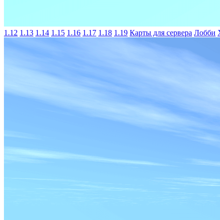
1.12
1.13
1.14
1.15
1.16
1.17
1.18
1.19
Карты для сервера
Лобби