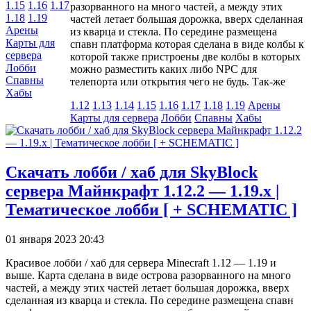
1.15
1.16
1.17
разорванного на много частей, а между этих
1.18
1.19
частей летает большая дорожка, вверх сделанная
Арены
из кварца и стекла. По середине размещена
Карты для
спавн платформа которая сделана в виде колбы к
сервера
которой также пристроены две колбы в которых
Лобби
можно разместить каких либо NPC для
Спавны
телепорта или открытия чего не будь. Так-же
Хабы
1.12
1.13
1.14
1.15
1.16
1.17
1.18
1.19
Арены
Карты для сервера
Лобби
Спавны
Хабы
Скачать лобби / хаб для SkyBlock
сервера Майнкрафт 1.12.2 — 1.19.х |
Тематическое лобби [ + SCHEMATIC ]
01 января 2023 20:43
Красивое лобби / хаб для сервера Minecraft 1.12 — 1.19 и
выше. Карта сделана в виде острова разорванного на много
частей, а между этих частей летает большая дорожка, вверх
сделанная из кварца и стекла. По середине размещена спавн