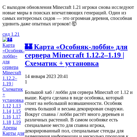
С выходом обновления Minecraft 1.21 игроки снова исследуют
новые миры в поисках впечатляющих генераций. Один из
самых интересных сидов — это огромная деревня, способная
удивить даже опытных игроков! 🤯
сид 1.21
🏰 Карта «Особняк-лобби» для
сервера Minecraft 1.12.2–1.19 |
Схематик + установка
14 января 2023 20:41
1
Большой хаб / лобби для сервера Minecraft от 1.12 и
выше. Карта сделана в виде особняка, который
стоит на небольшой возвышенности. Особняк
1.12
1.13
очень большой и весьма декорирован снаружи.
1.14
1.15
Вокруг спавна / лобби растёт много деревьев и
1.16
1.17
различных растений. В самом особняке есть
1.18
1.19
специальное место для спавна игрока,
Арены
декорированный пол, специальные стенды для
Карты для
размещения информации и несколько проходов к