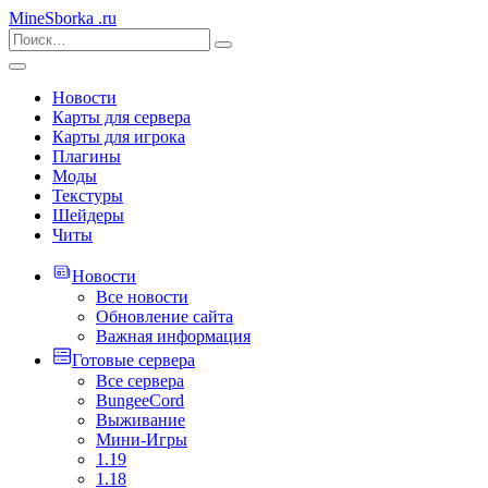
MineSborka
.ru
Новости
Карты для сервера
Карты для игрока
Плагины
Моды
Текстуры
Шейдеры
Читы
Новости
Все новости
Обновление сайта
Важная информация
Готовые сервера
Все сервера
BungeeCord
Выживание
Мини-Игры
1.19
1.18