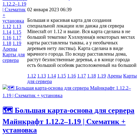
02 января 2023 06:39
Большая и красивая карта для создания
специальной локации или данжа для сервера
1.12
1.13
Minecraft от 1.12 и выше. Вся карта сделана в не
1.14
1.15
большой тематике Хэллоуина(в некоторых местах
1.16
1.17
карты расставлены тыквы, а у необычных
1.18
1.19
деревьев нету листвы). Карта сделана в виде
Арены
мрачного города. По всюду расставлены дома,
Карты для
растут безлиственные деревья, а в конце города
сервера
есть большой особняк расположенный на большой
1.12
1.13
1.14
1.15
1.16
1.17
1.18
1.19
Арены
Карты
для сервера
🗺️ Большая карта-основа для сервера
Майнкрафт 1.12.2–1.19 | Схематик +
установка