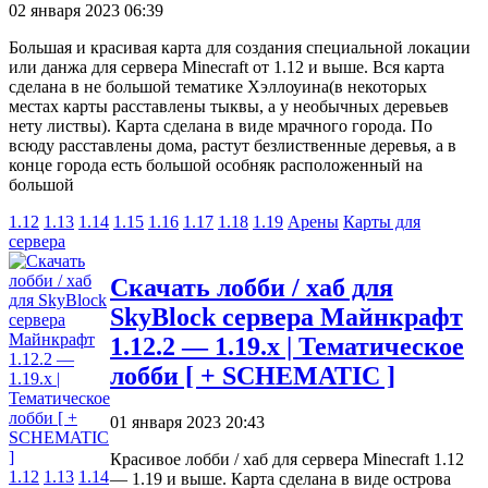
02 января 2023 06:39
Большая и красивая карта для создания специальной локации
или данжа для сервера Minecraft от 1.12 и выше. Вся карта
сделана в не большой тематике Хэллоуина(в некоторых
местах карты расставлены тыквы, а у необычных деревьев
нету листвы). Карта сделана в виде мрачного города. По
всюду расставлены дома, растут безлиственные деревья, а в
конце города есть большой особняк расположенный на
большой
1.12
1.13
1.14
1.15
1.16
1.17
1.18
1.19
Арены
Карты для
сервера
Скачать лобби / хаб для
SkyBlock сервера Майнкрафт
1.12.2 — 1.19.х | Тематическое
лобби [ + SCHEMATIC ]
01 января 2023 20:43
Красивое лобби / хаб для сервера Minecraft 1.12
1.12
1.13
1.14
— 1.19 и выше. Карта сделана в виде острова