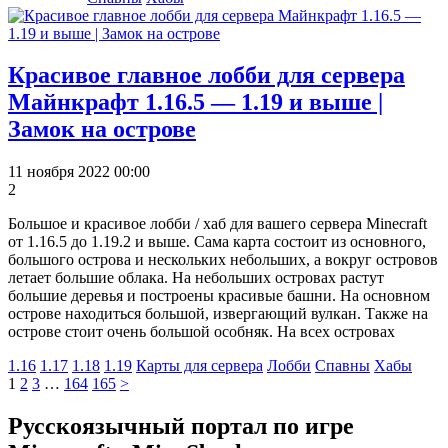
Красивое главное лобби для сервера
Майнкрафт 1.16.5 — 1.19 и выше |
Замок на острове
11 ноября 2022 00:00
2
Большое и красивое лобби / хаб для вашего сервера Minecraft
от 1.16.5 до 1.19.2 и выше. Сама карта состоит из основного,
большого острова и нескольких небольших, а вокруг островов
летает большие облака. На небольших островах растут
большие деревья и построены красивые башни. На основном
острове находиться большой, извергающий вулкан. Также на
острове стоит очень большой особняк. На всех островах
1.16
1.17
1.18
1.19
Карты для сервера
Лобби
Спавны
Хабы
1
2
3
…
164
165
>
Русскоязычный портал по игре