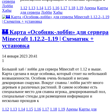
сервера
Лобби
1.12
1.13
1.14
1.15
1.16
1.17
1.18
1.19
Арены
Карты
Хабы
для сервера
Лобби
Хабы
🏰 Карта «Особняк-лобби» для сервера
Minecraft 1.12.2–1.19 | Схематик +
установка
14 января 2023 20:41
1
Большой хаб / лобби для сервера Minecraft от 1.12 и выше.
Карта сделана в виде особняка, который стоит на небольшой
возвышенности. Особняк очень большой и весьма
декорирован снаружи. Вокруг спавна / лобби растёт много
деревьев и различных растений. В самом особняке есть
специальное место для спавна игрока, декорированный пол,
специальные стенды для размещения информации и
несколько проходов к
1.12
1.13
1.14
1.15
1.16
1.17
1.18
1.19
Арены
Карты для