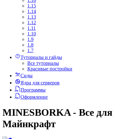
1.16
1.15
1.14
1.13
1.12
1.11
1.10
1.9
1.8
1.7
Туториалы и гайды
Все туториалы
Красивые постройки
Сиды
Ядра для серверов
Программы
Оформление
MINESBORKA - Все для
Майнкрафт