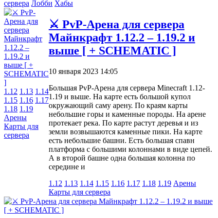
сервера
Лобби
Хабы
⚔️ PvP-Арена для сервера
Майнкрафт 1.12.2 – 1.19.2 и
выше [ + SCHEMATIC ]
10 января 2023 14:05
Большая PvP-Арена для сервера Minecraft 1.12-
1.12
1.13
1.14
1.19 и выше. На карте есть большой купол
1.15
1.16
1.17
окружающий саму арену. По краям карты
1.18
1.19
небольшие горы и каменные породы. На арене
Арены
протекает река. По карте растут деревья и из
Карты для
земли возвышаются каменные пики. На карте
сервера
есть небольшие башни. Есть большая спавн
платформа с большими колоннами в виде цепей.
А в второй башне одна большая колонна по
середине и
1.12
1.13
1.14
1.15
1.16
1.17
1.18
1.19
Арены
Карты для сервера