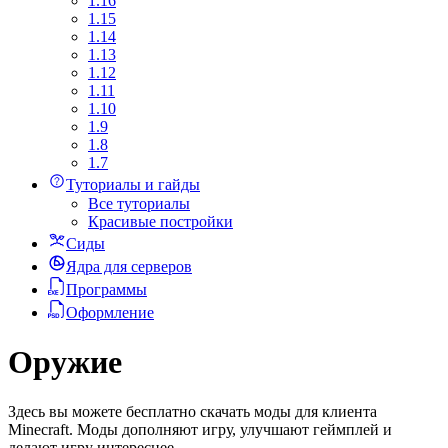
1.16
1.15
1.14
1.13
1.12
1.11
1.10
1.9
1.8
1.7
Туториалы и гайды
Все туториалы
Красивые постройки
Сиды
Ядра для серверов
Программы
Оформление
Оружие
Здесь вы можете бесплатно скачать моды для клиента
Minecraft. Моды дополняют игру, улучшают геймплей и
делают игру интереснее.