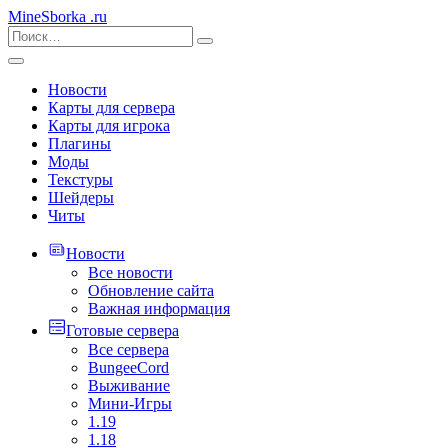
MineSborka
.ru
Новости
Карты для сервера
Карты для игрока
Плагины
Моды
Текстуры
Шейдеры
Читы
Новости
Все новости
Обновление сайта
Важная информация
Готовые сервера
Все сервера
BungeeCord
Выживание
Мини-Игры
1.19
1.18