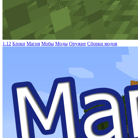
1.12
Блоки
Магия
Мобы
Моды
Оружие
Сборки модов