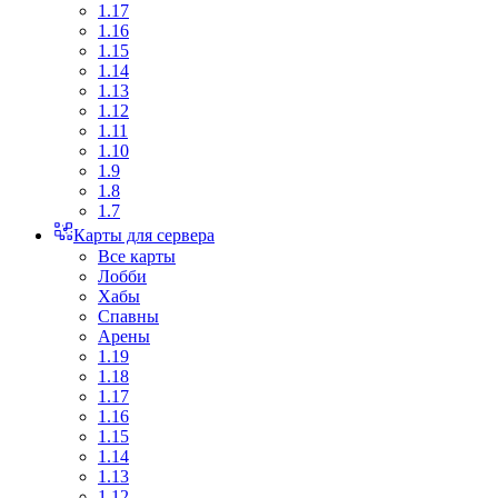
1.17
1.16
1.15
1.14
1.13
1.12
1.11
1.10
1.9
1.8
1.7
Карты для сервера
Все карты
Лобби
Хабы
Спавны
Арены
1.19
1.18
1.17
1.16
1.15
1.14
1.13
1.12