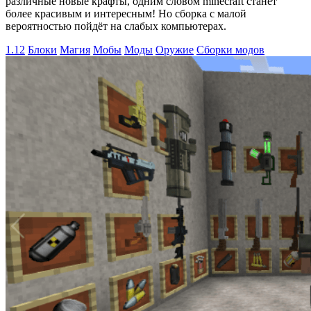
различные новые крафты, одним словом minecraft станет
более красивым и интересным! Но cборка c малой
вероятностью пойдёт на слабых компьютерах.
1.12
Блоки
Магия
Мобы
Моды
Оружие
Сборки модов