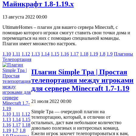
Майнкрафт 1.8-1.19.х
13 августа 2022 00:00
UltimateHomes – плагин для вашего сервера Minecraft, с
помощью которого игроки смогут ставить свои точки дома и
перемещаться на них с помощью специальной команды.
Плагин имеет множество настроек.
1.10
1.11
1.12
1.13
1.14
1.15
1.16
1.17
1.18
1.19
1.8
1.9
Плагины
Телепортация
Плагин Simple Tpa | Простая
телепортация между игроками
для сервере Minecraft 1.7-1.19
21 июля 2022 00:00
Simple Tpa — очередной плагин на
1.10
1.11
1.12
телепортацию, который, в отличии от
1.13
1.14
1.15
остальных, даст вам небольшое количество
1.16
1.17
1.18
довольно полезных и интересных команд.
1.19
1.7
1.8
Ежели игрок захочет телепортироваться к вам,
1.9
Плагины