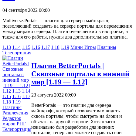
04 сентября 2022 00:00
Multiverse-Portals — плагин для сервера майнкрафт,
позволяющий создавать на сервере порталы для перемещения
между мирами сервера. Плагин очень легкий в настройке, а
также для его работы, нужны два дополнительных плагина.
1.13
1.14
1.15
1.16
1.17
1.18
1.19
Мини-Игры
Плагины
Телепортация
Плагин BetterPortals |
Сквозные порталы в нижний
мир [1.19 — 1.12]
1.12
1.13
1.14
23 августа 2022 00:00
1.15
1.16
1.17
1.18
1.19
BetterPortals — это плагин для сервера
Плагины
майнкрафт, который позволяет вам видеть
Развлечения
сквозь порталы, чтобы смотреть на блоки и
Редактор
объекты на другой стороне. Хотя плагин
миров
РПГ
изначально был разработан для нижних
Телепортация
порталов, теперь вы можете создавать свои