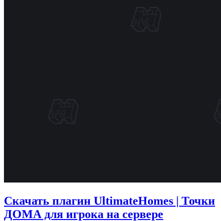
Скачать плагин UltimateHomes | Точки
ДОМА для игрока на сервере