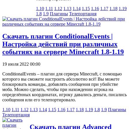
1.10
1.11
1.12
1.13
1.14
1.15
1.16
1.17
1.18
1.19
1.8
1.9
Плагины
Телепортация
Скачать плагин ConditionalEvents |
Настройка действий при различных
событиях на сервере Minecraft 1.8-1.19
19 июля 2022 00:00
ConditionalEvents – плагин для сервера Minecraft, с помощью
которого вы сможете настроить абсолютно всё! Вы можете
блокировать команды, добавлять сообщения при убийстве
моба. Можно сделать, чтобы при нахождении игрока на
определённых координатах, игроку давались деньги, писались
сообщения или его телепортировало.
1.10
1.11
1.12
1.13
1.14
1.15
1.16
1.17
1.18
1.19
1.8
1.9
Плагины
Телепортация
Скачать плагин Advanced