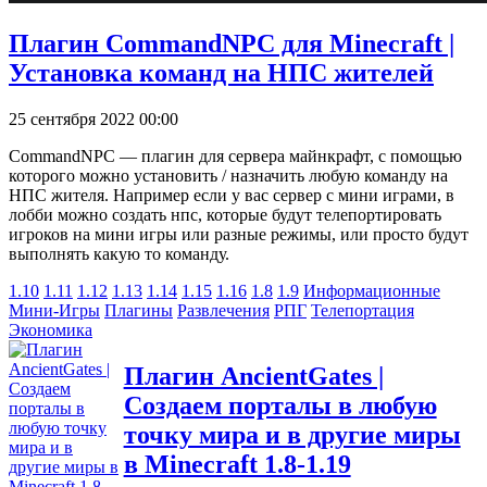
Плагин CommandNPC для Minecraft |
Установка команд на НПС жителей
25 сентября 2022 00:00
CommandNPC — плагин для сервера майнкрафт, с помощью
которого можно установить / назначить любую команду на
НПС жителя. Например если у вас сервер с мини играми, в
лобби можно создать нпс, которые будут телепортировать
игроков на мини игры или разные режимы, или просто будут
выполнять какую то команду.
1.10
1.11
1.12
1.13
1.14
1.15
1.16
1.8
1.9
Информационные
Мини-Игры
Плагины
Развлечения
РПГ
Телепортация
Экономика
Плагин AncientGates |
Создаем порталы в любую
точку мира и в другие миры
в Minecraft 1.8-1.19