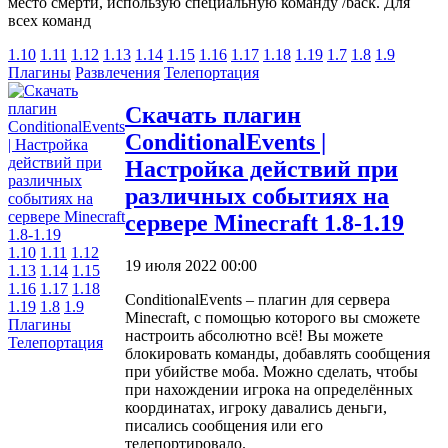
место смерти, использую специальную команду /back. Для
всех команд
1.10
1.11
1.12
1.13
1.14
1.15
1.16
1.17
1.18
1.19
1.7
1.8
1.9
Плагины
Развлечения
Телепортация
Скачать плагин
ConditionalEvents |
Настройка действий при
различных событиях на
сервере Minecraft 1.8-1.19
1.10
1.11
1.12
19 июля 2022 00:00
1.13
1.14
1.15
1.16
1.17
1.18
ConditionalEvents – плагин для сервера
1.19
1.8
1.9
Minecraft, с помощью которого вы сможете
Плагины
настроить абсолютно всё! Вы можете
Телепортация
блокировать команды, добавлять сообщения
при убийстве моба. Можно сделать, чтобы
при нахождении игрока на определённых
координатах, игроку давались деньги,
писались сообщения или его
телепортировало.