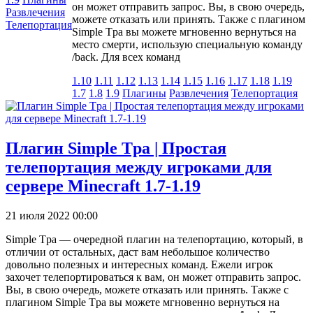
он может отправить запрос. Вы, в свою очередь,
Развлечения
можете отказать или принять. Также с плагином
Телепортация
Simple Tpa вы можете мгновенно вернуться на
место смерти, использую специальную команду
/back. Для всех команд
1.10
1.11
1.12
1.13
1.14
1.15
1.16
1.17
1.18
1.19
1.7
1.8
1.9
Плагины
Развлечения
Телепортация
Плагин Simple Tpa | Простая
телепортация между игроками для
сервере Minecraft 1.7-1.19
21 июля 2022 00:00
Simple Tpa — очередной плагин на телепортацию, который, в
отличии от остальных, даст вам небольшое количество
довольно полезных и интересных команд. Ежели игрок
захочет телепортироваться к вам, он может отправить запрос.
Вы, в свою очередь, можете отказать или принять. Также с
плагином Simple Tpa вы можете мгновенно вернуться на