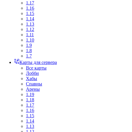
1.17
1.16
1.15
1.14
1.13
1.12
1.11
1.10
1.9
1.8
1.7
Карты для сервера
Все карты
Лобби
Хабы
Спавны
Арены
1.19
1.18
1.17
1.16
1.15
1.14
1.13
1.12