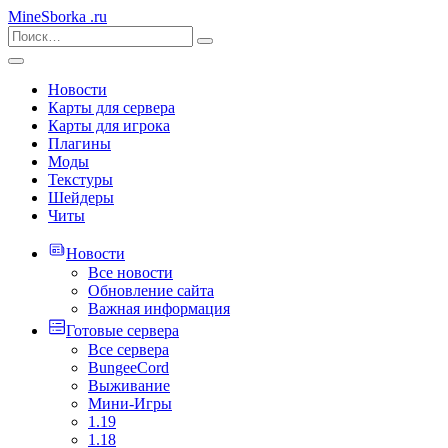
MineSborka
.ru
Новости
Карты для сервера
Карты для игрока
Плагины
Моды
Текстуры
Шейдеры
Читы
Новости
Все новости
Обновление сайта
Важная информация
Готовые сервера
Все сервера
BungeeCord
Выживание
Мини-Игры
1.19
1.18