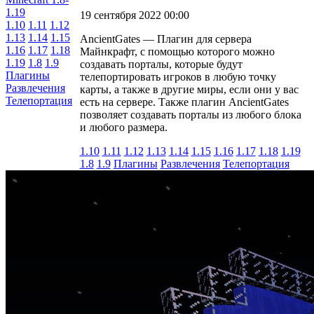
19 сентября 2022 00:00
1.10
1.11
1.12
1.13
1.14
1.15
AncientGates — Плагин для сервера
1.16
1.17
1.18
Майнкрафт, с помощью которого можно
1.19
1.8
1.9
создавать порталы, которые будут
Плагины
телепортировать игроков в любую точку
Развлечения
карты, а также в другие миры, если они у вас
Телепортация
есть на сервере. Также плагин AncientGates
позволяет создавать порталы из любого блока
и любого размера.
1.10
1.11
1.12
1.13
1.14
1.15
1.16
1.17
1.18
1.19
1.8
1.9
Плагины
Развлечения
Телепортация