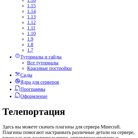
1.16
1.15
1.14
1.13
1.12
1.11
1.10
1.9
1.8
1.7
Туториалы и гайды
Все туториалы
Красивые постройки
Сиды
Ядра для серверов
Программы
Оформление
Телепортация
Здесь вы можете скачать плагины для сервера Minecraft.
Плагины помогают настраивать различные детали на сервере,
такие как чат, различные меню, управление правами и