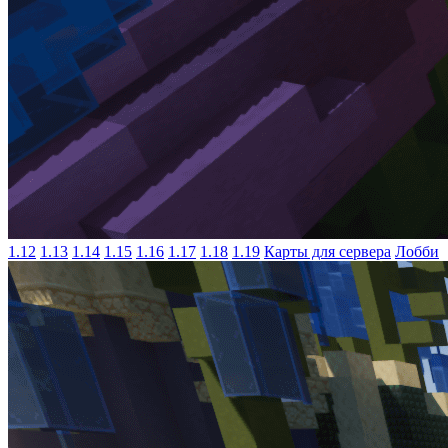
1.12
1.13
1.14
1.15
1.16
1.17
1.18
1.19
Карты для сервера
Лобби