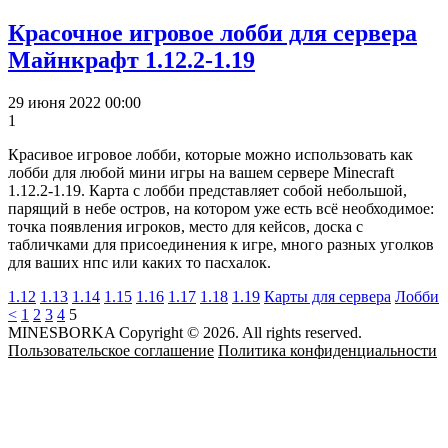
Красочное игровое лобби для сервера
Майнкрафт 1.12.2-1.19
29 июня 2022 00:00
1
Красивое игровое лобби, которые можно использовать как
лобби для любой мини игры на вашем сервере Minecraft
1.12.2-1.19. Карта с лобби представляет собой небольшой,
парящий в небе остров, на котором уже есть всё необходимое:
точка появления игроков, место для кейсов, доска с
табличками для присоединения к игре, много разных уголков
для ваших нпс или каких то пасхалок.
1.12
1.13
1.14
1.15
1.16
1.17
1.18
1.19
Карты для сервера
Лобби
<
1
2
3
4
5
MINESBORKA Copyright © 2026. All rights reserved.
Пользовательское соглашение
Политика конфиденциальности