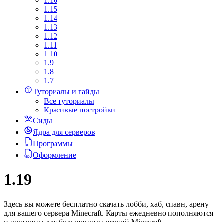
1.16
1.15
1.14
1.13
1.12
1.11
1.10
1.9
1.8
1.7
Туториалы и гайды
Все туториалы
Красивые постройки
Сиды
Ядра для серверов
Программы
Оформление
1.19
Здесь вы можете бесплатно скачать лобби, хаб, спавн, арену
для вашего сервера Minecraft. Карты ежедневно пополняются
и доступны для большинства версий Minecraft.