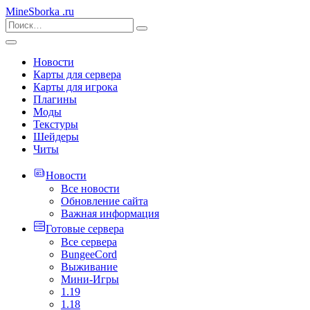
MineSborka
.ru
Новости
Карты для сервера
Карты для игрока
Плагины
Моды
Текстуры
Шейдеры
Читы
Новости
Все новости
Обновление сайта
Важная информация
Готовые сервера
Все сервера
BungeeCord
Выживание
Мини-Игры
1.19
1.18