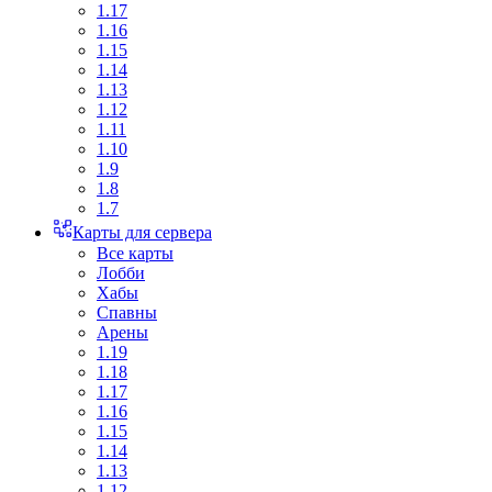
1.17
1.16
1.15
1.14
1.13
1.12
1.11
1.10
1.9
1.8
1.7
Карты для сервера
Все карты
Лобби
Хабы
Спавны
Арены
1.19
1.18
1.17
1.16
1.15
1.14
1.13
1.12