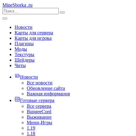
MineSborka
.ru
Новости
Карты для сервера
Карты для игрока
Плагины
Моды
Текстуры
Шейдеры
Читы
Новости
Все новости
Обновление сайта
Важная информация
Готовые сервера
Все сервера
BungeeCord
Выживание
Мини-Игры
1.19
1.18