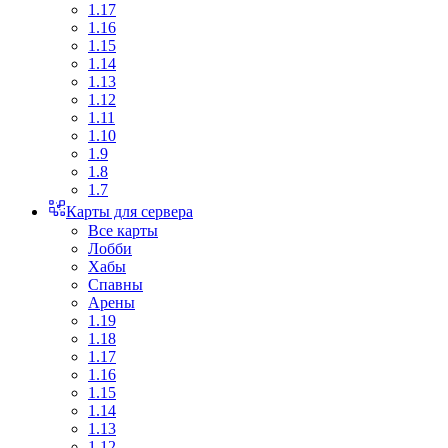
1.17
1.16
1.15
1.14
1.13
1.12
1.11
1.10
1.9
1.8
1.7
Карты для сервера
Все карты
Лобби
Хабы
Спавны
Арены
1.19
1.18
1.17
1.16
1.15
1.14
1.13
1.12