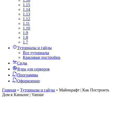
1.16
1.15
1.14
1.13
1.12
1.11
1.10
1.9
1.8
1.7
Туториалы и гайды
Все туториалы
Красивые постройки
Сиды
Ядра для серверов
Программы
Оформление
Главная
»
Туториалы и гайды
»
Майнкрафт | Как Построить
Дом в Каньоне | Vanstar