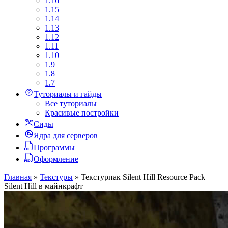
1.16
1.15
1.14
1.13
1.12
1.11
1.10
1.9
1.8
1.7
Туториалы и гайды
Все туториалы
Красивые постройки
Сиды
Ядра для серверов
Программы
Оформление
Главная
»
Текстуры
»
Текстурпак Silent Hill Resource Pack |
Silent Hill в майнкрафт