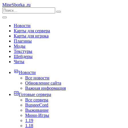
MineSborka
.ru
Новости
Карты для сервера
Карты для игрока
Плагины
Моды
Текстуры
Шейдеры
Читы
Новости
Все новости
Обновление сайта
Важная информация
Готовые сервера
Все сервера
BungeeCord
Выживание
Мини-Игры
1.19
1.18