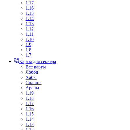
1.17
1.16
1.15
1.14
1.13
1.12
1.11
1.10
1.9
1.8
1.7
Карты для сервера
Все карты
Лобби
Хабы
Спавны
Арены
1.19
1.18
1.17
1.16
1.15
1.14
1.13
1.12