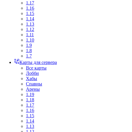
1.17
1.16
1.15
1.14
1.13
1.12
1.11
1.10
1.9
1.8
1.7
Карты для сервера
Все карты
Лобби
Хабы
Спавны
Арены
1.19
1.18
1.17
1.16
1.15
1.14
1.13
1.12