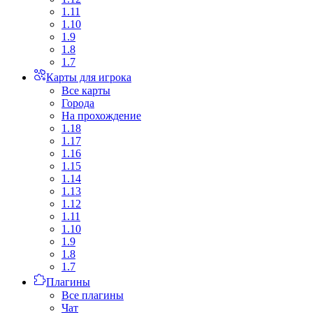
1.11
1.10
1.9
1.8
1.7
Карты для игрока
Все карты
Города
На прохождение
1.18
1.17
1.16
1.15
1.14
1.13
1.12
1.11
1.10
1.9
1.8
1.7
Плагины
Все плагины
Чат