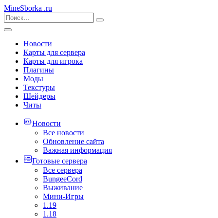
MineSborka
.ru
Новости
Карты для сервера
Карты для игрока
Плагины
Моды
Текстуры
Шейдеры
Читы
Новости
Все новости
Обновление сайта
Важная информация
Готовые сервера
Все сервера
BungeeCord
Выживание
Мини-Игры
1.19
1.18