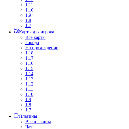
1.11
1.10
1.9
1.8
1.7
Карты для игрока
Все карты
Города
На прохождение
1.18
1.17
1.16
1.15
1.14
1.13
1.12
1.11
1.10
1.9
1.8
1.7
Плагины
Все плагины
Чат