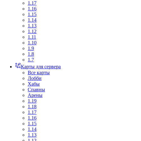
1.17
1.16
1.15
1.14
1.13
1.12
1.11
1.10
1.9
1.8
1.7
Карты для сервера
Все карты
Лобби
Хабы
Спавны
Арены
1.19
1.18
1.17
1.16
1.15
1.14
1.13
1.12