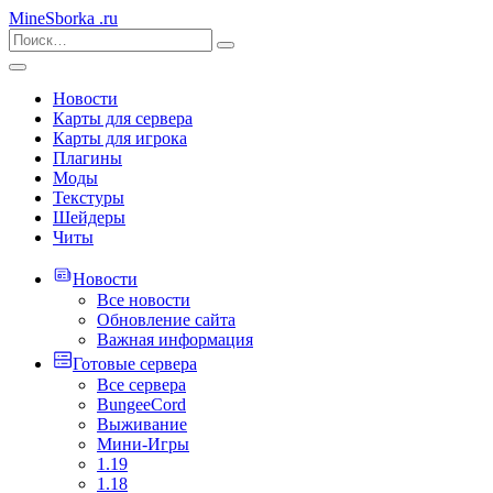
MineSborka
.ru
Новости
Карты для сервера
Карты для игрока
Плагины
Моды
Текстуры
Шейдеры
Читы
Новости
Все новости
Обновление сайта
Важная информация
Готовые сервера
Все сервера
BungeeCord
Выживание
Мини-Игры
1.19
1.18