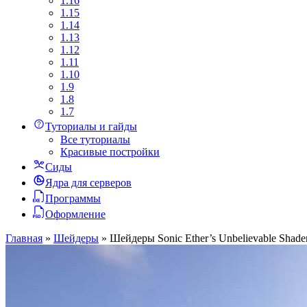
1.16
1.15
1.14
1.13
1.12
1.11
1.10
1.9
1.8
1.7
Туториалы и гайды
Все туториалы
Красивые постройки
Сиды
Ядра для серверов
Программы
Оформление
Главная
»
Шейдеры
»
Шейдеры Sonic Ether’s Unbelievable Shad