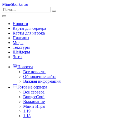
MineSborka
.ru
Новости
Карты для сервера
Карты для игрока
Плагины
Моды
Текстуры
Шейдеры
Читы
Новости
Все новости
Обновление сайта
Важная информация
Готовые сервера
Все сервера
BungeeCord
Выживание
Мини-Игры
1.19
1.18