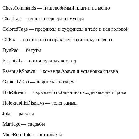
ChestCommands — наш любимый плагин на меню
ClearLag — очистка сервера от мусора
ColoredTags — префиксы и суффиксы в табе и над головой
CPFix — полностью исправляет кодировку сервера
DynPad — батуты
Essentials — сотня нужных команд
EssentialsSpawn — команда /spawn и установка спавна
GamenixText — надпись в воздухе
HideStream — скрывает сообщение о входе/выходе игрока
HolographicDisplays — голограммы
Jobs — работы
Marriage — свадьбы
MineResetLite — авто-шахта