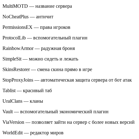
MultiMOTD — название сервера
NoCheatPlus — античит
PermissionsEX — права игроков
ProtocolLib — вспомогательный плагин
RainbowArmor — радужная броня
SimpleSit — можно сидеть и лежать
SkinsRestorer — смена скина прямо в игре
StopProxyJoins — автоматическая защита сервера от бот атак
Tablist — красивый таб
UralClans — кланы
Vault — вспомогательный экономический плагин
ViaVersion — позволяет зайти на сервер с более новых версий
WorldEdit — редактор миров