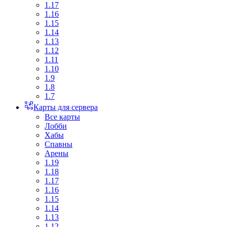
1.17
1.16
1.15
1.14
1.13
1.12
1.11
1.10
1.9
1.8
1.7
Карты для сервера
Все карты
Лобби
Хабы
Спавны
Арены
1.19
1.18
1.17
1.16
1.15
1.14
1.13
1.12