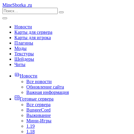
MineSborka
.ru
Новости
Карты для сервера
Карты для игрока
Плагины
Моды
Текстуры
Шейдеры
Читы
Новости
Все новости
Обновление сайта
Важная информация
Готовые сервера
Все сервера
BungeeCord
Выживание
Мини-Игры
1.19
1.18