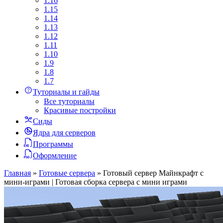
1.16
1.15
1.14
1.13
1.12
1.11
1.10
1.9
1.8
1.7
Туториалы и гайды
Все туториалы
Красивые постройки
Сиды
Ядра для серверов
Программы
Оформление
Главная
»
Готовые сервера
»
Готовый сервер Майнкрафт с
мини-играми | Готовая сборка сервера с мини играми