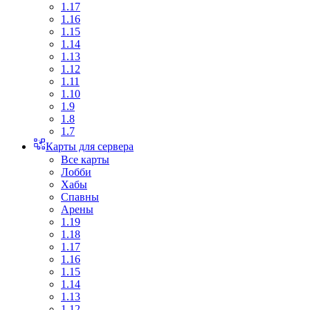
1.17
1.16
1.15
1.14
1.13
1.12
1.11
1.10
1.9
1.8
1.7
Карты для сервера
Все карты
Лобби
Хабы
Спавны
Арены
1.19
1.18
1.17
1.16
1.15
1.14
1.13
1.12