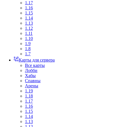
1.17
1.16
1.15
1.14
1.13
1.12
1.11
1.10
1.9
1.8
1.7
Карты для сервера
Все карты
Лобби
Хабы
Спавны
Арены
1.19
1.18
1.17
1.16
1.15
1.14
1.13
1.12