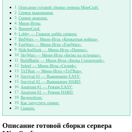
Описание готовой сборки сервера MineCraft:
Сервер выживания:
Сервер анархии:
Мини-Игры:
BungeeCord:
Lobby — Главное лобби сервера:
BedWars — Мини-Игра «Кроватные войны»:
EggWars — Мини-Игра «EggWars»:
HideAndSeek — Мини-Игра «Прятки»:
SkyWars — Мини-Игра «Битва на островах»:
BuildBattle — Мини-Игра «Битва Строителей»:
Spleef — Мини-Игра «Сплиф»:
TnTRun — Мини-Игра «TnTRun»:
Survival #1 — Выживание EASY:
Survival #2 — Выживание HARD:
Анархия #1 — Режим EASY:
Анархия #2 — Режим HARD:
Видеообзор:
Как запустить сервер:
Скачать:
Описание готовой сборки сервера