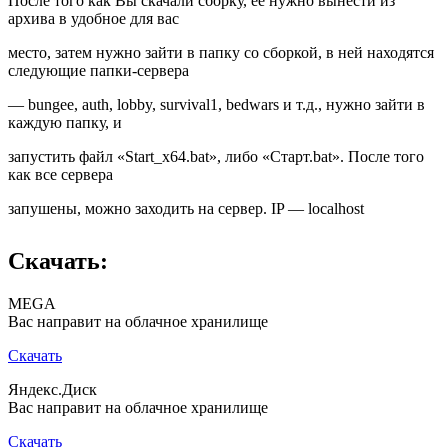
После того как Вы скачали сборку, ее нужно вынести из
архива в удобное для вас
место, затем нужно зайти в папку со сборкой, в ней находятся
следующие папки-сервера
— bungee, auth, lobby, survival1, bedwars и т.д., нужно зайти в
каждую папку, и
запустить файл «Start_x64.bat», либо «Старт.bat». После того
как все сервера
запушены, можно заходить на сервер. IP — localhost
Скачать:
MEGA
Вас направит на облачное хранилище
Скачать
Яндекс.Диск
Вас направит на облачное хранилище
Скачать