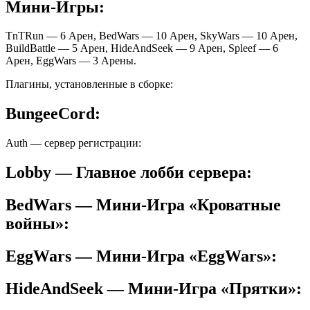
Мини-Игры:
TnTRun — 6 Арен, BedWars — 10 Арен, SkyWars — 10 Арен,
BuildBattle — 5 Арен, HideAndSeek — 9 Арен, Spleef — 6
Арен, EggWars — 3 Арены.
Плагины, установленные в сборке:
BungeeCord:
Auth — сервер регистрации:
Lobby — Главное лобби сервера:
BedWars — Мини-Игра «Кроватные
войны»:
EggWars — Мини-Игра «EggWars»:
HideAndSeek — Мини-Игра «Прятки»: