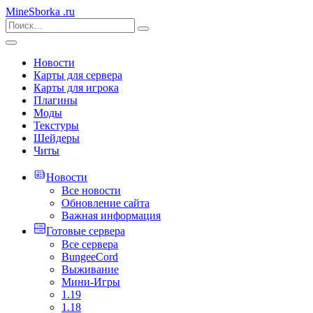
MineSborka
.ru
Новости
Карты для сервера
Карты для игрока
Плагины
Моды
Текстуры
Шейдеры
Читы
Новости
Все новости
Обновление сайта
Важная информация
Готовые сервера
Все сервера
BungeeCord
Выживание
Мини-Игры
1.19
1.18