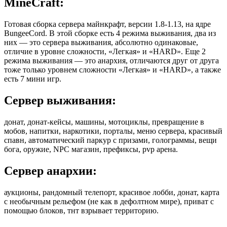
MineCraft:
Готовая сборка сервера майнкрафт, версии 1.8-1.13, на ядре
BungeeCord. В этой сборке есть 4 режима выживания, два из
них — это сервера выживания, абсолютно одинаковые,
отличие в уровне сложности, «Легкая» и «HARD». Еще 2
режима выживания — это анархия, отличаются друг от друга
тоже только уровнем сложности «Легкая» и «HARD», а также
есть 7 мини игр.
Сервер выживания:
донат, донат-кейсы, машины, мотоциклы, превращение в
мобов, напитки, наркотики, порталы, меню сервера, красивый
спавн, автоматический паркур с призами, голограммы, вещи
бога, оружие, NPC магазин, префиксы, pvp арена.
Сервер анархии:
аукционы, рандомный телепорт, красивое лобби, донат, карта
с необычным рельефом (не как в дефолтном мире), приват с
помощью блоков, тнт взрывает территорию.