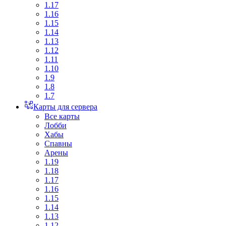
1.17
1.16
1.15
1.14
1.13
1.12
1.11
1.10
1.9
1.8
1.7
Карты для сервера
Все карты
Лобби
Хабы
Спавны
Арены
1.19
1.18
1.17
1.16
1.15
1.14
1.13
1.12