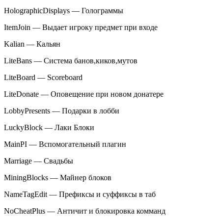
HolographicDisplays — Голограммы
ItemJoin — Выдает игроку предмет при входе
Kalian — Кальян
LiteBans — Система банов,киков,мутов
LiteBoard — Scoreboard
LiteDonate — Оповещение при новом донатере
LobbyPresents — Подарки в лобби
LuckyBlock — Лаки Блоки
MainPI — Вспомогательный плагин
Marriage — Свадьбы
MiningBlocks — Майнер блоков
NameTagEdit — Префиксы и суффиксы в таб
NoCheatPlus — Античит и блокировка комманд