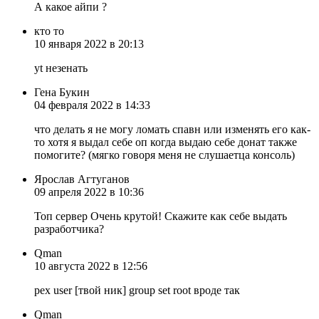
А какое айпи ?
кто то
10 января 2022 в 20:13
yt незенать
Гена Букин
04 февраля 2022 в 14:33
что делать я не могу ломать спавн или изменять его как-
то хотя я выдал себе оп когда выдаю себе донат также
помогите? (мягко говоря меня не слушаетца консоль)
Ярослав Агтуганов
09 апреля 2022 в 10:36
Топ сервер Очень крутой! Скажите как себе выдать
разработчика?
Qman
10 августа 2022 в 12:56
pex user [твой ник] group set root вроде так
Qman