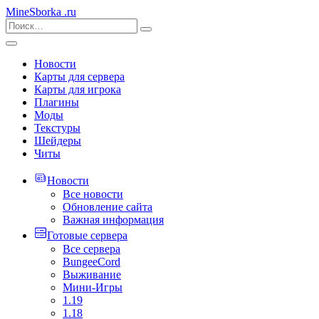
MineSborka
.ru
Новости
Карты для сервера
Карты для игрока
Плагины
Моды
Текстуры
Шейдеры
Читы
Новости
Все новости
Обновление сайта
Важная информация
Готовые сервера
Все сервера
BungeeCord
Выживание
Мини-Игры
1.19
1.18