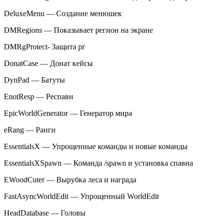
DeluxeMenu — Создание менюшек
DMRegions — Показывает регион на экране
DMRgProtect- Защита рг
DonatCase — Донат кейсы
DynPad — Батуты
EnotResp — Респавн
EpicWorldGenerator — Генератор мира
eRang — Ранги
EssentialsX — Упрощенные команды и новые команды
EssentialsXSpawn — Команда /spawn и установка спавна
EWoodCuter — Вырубка леса и награда
FastAsyncWorldEdit — Упрощенный WorldEdit
HeadDatabase — Головы