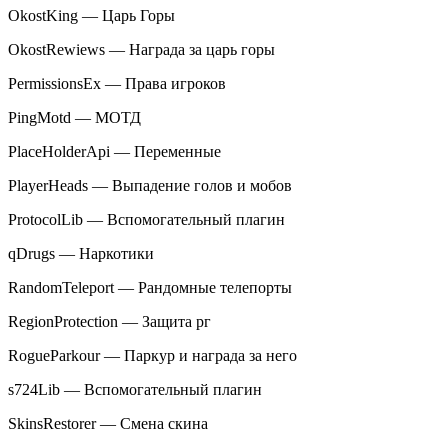
OkostKing — Царь Горы
OkostRewiews — Награда за царь горы
PermissionsEx — Права игроков
PingMotd — МОТД
PlaceHolderApi — Переменные
PlayerHeads — Выпадение голов и мобов
ProtocolLib — Вспомогательный плагин
qDrugs — Наркотики
RandomTeleport — Рандомные телепорты
RegionProtection — Защита рг
RogueParkour — Паркур и награда за него
s724Lib — Вспомогательный плагин
SkinsRestorer — Смена скина