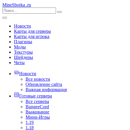
MineSborka
.ru
Новости
Карты для сервера
Карты для игрока
Плагины
Моды
Текстуры
Шейдеры
Читы
Новости
Все новости
Обновление сайта
Важная информация
Готовые сервера
Все сервера
BungeeCord
Выживание
Мини-Игры
1.19
1.18