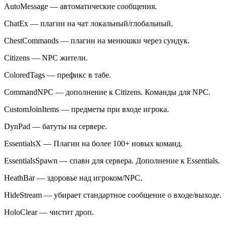
AutoMessage — автоматические сообщения.
ChatEx — плагин на чат локальный/глобальный.
ChestCommands — плагин на менюшки через сундук.
Citizens — NPC жители.
ColoredTags — префикс в табе.
CommandNPC — дополнение к Citizens. Команды для NPC.
CustomJoinItems — предметы при входе игрока.
DynPad — батуты на сервере.
EssentialsX — Плагин на более 100+ новых команд.
EssentialsSpawn — спавн для сервера. Дополнение к Essentials.
HeathBar — здоровье над игроком/NPC.
HideStream — убирает стандартное сообщение о входе/выходе.
HoloClear — чистит дроп.