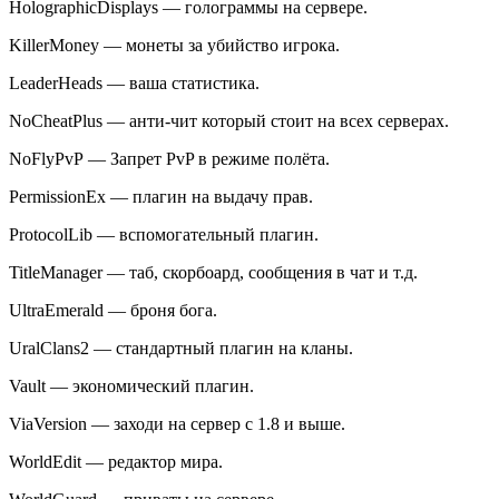
HolographicDisplays — голограммы на сервере.
KillerMoney — монеты за убийство игрока.
LeaderHeads — ваша статистика.
NoCheatPlus — анти-чит который стоит на всех серверах.
NoFlyPvP — Запрет PvP в режиме полёта.
PermissionEx — плагин на выдачу прав.
ProtocolLib — вспомогательный плагин.
TitleManager — таб, скорбоард, сообщения в чат и т.д.
UltraEmerald — броня бога.
UralClans2 — стандартный плагин на кланы.
Vault — экономический плагин.
ViaVersion — заходи на сервер с 1.8 и выше.
WorldEdit — редактор мира.