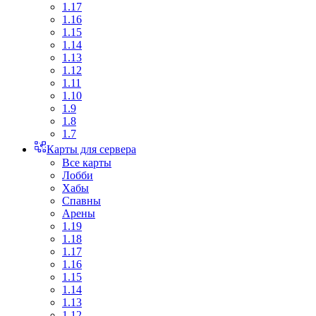
1.17
1.16
1.15
1.14
1.13
1.12
1.11
1.10
1.9
1.8
1.7
Карты для сервера
Все карты
Лобби
Хабы
Спавны
Арены
1.19
1.18
1.17
1.16
1.15
1.14
1.13
1.12