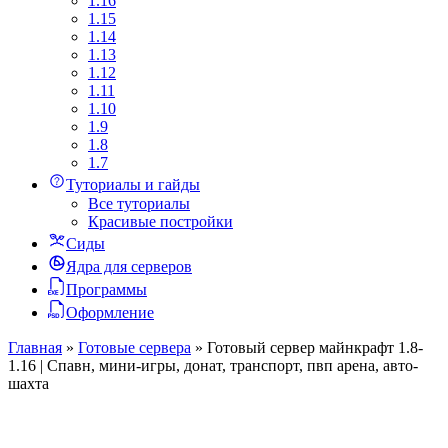
1.16
1.15
1.14
1.13
1.12
1.11
1.10
1.9
1.8
1.7
Туториалы и гайды
Все туториалы
Красивые постройки
Сиды
Ядра для серверов
Программы
Оформление
Главная
»
Готовые сервера
»
Готовый сервер майнкрафт 1.8-
1.16 | Спавн, мини-игры, донат, транспорт, пвп арена, авто-
шахта