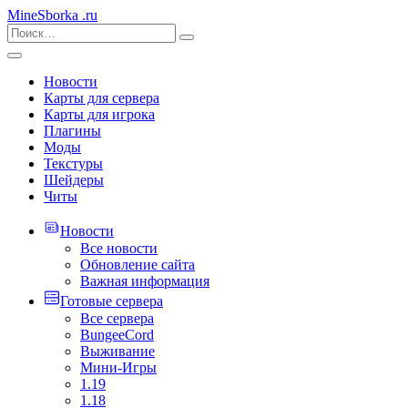
MineSborka
.ru
Новости
Карты для сервера
Карты для игрока
Плагины
Моды
Текстуры
Шейдеры
Читы
Новости
Все новости
Обновление сайта
Важная информация
Готовые сервера
Все сервера
BungeeCord
Выживание
Мини-Игры
1.19
1.18