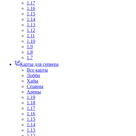
1.17
1.16
1.15
1.14
1.13
1.12
1.11
1.10
1.9
1.8
1.7
Карты для сервера
Все карты
Лобби
Хабы
Спавны
Арены
1.19
1.18
1.17
1.16
1.15
1.14
1.13
1.12