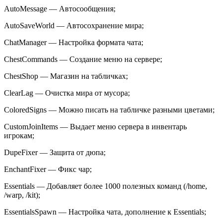
AutoMessage — Автосообщения;
AutoSaveWorld — Автосохранение мира;
ChatManager — Настройка формата чата;
ChestCommands — Создание меню на сервере;
ChestShop — Магазин на табличках;
ClearLag — Очистка мира от мусора;
ColoredSigns — Можно писать на табличке разными цветами;
CustomJoinItems — Выдает меню сервера в инвентарь
игрокам;
DupeFixer — Защита от дюпа;
EnchantFixer — Фикс чар;
Essentials — Добавляет более 1000 полезных команд (/home,
/warp, /kit);
EssentialsSpawn — Настройка чата, дополнение к Essentials;