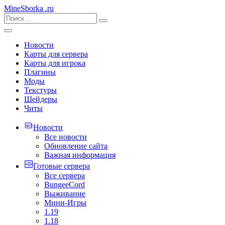
MineSborka
.ru
Новости
Карты для сервера
Карты для игрока
Плагины
Моды
Текстуры
Шейдеры
Читы
Новости
Все новости
Обновление сайта
Важная информация
Готовые сервера
Все сервера
BungeeCord
Выживание
Мини-Игры
1.19
1.18