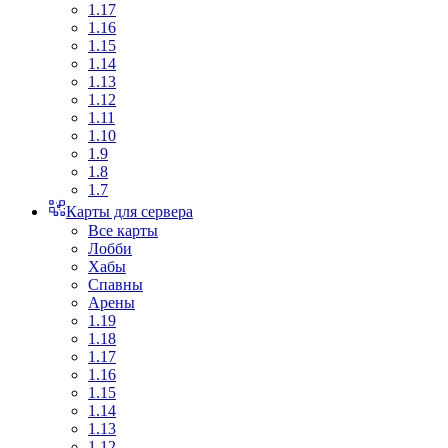
1.17
1.16
1.15
1.14
1.13
1.12
1.11
1.10
1.9
1.8
1.7
Карты для сервера
Все карты
Лобби
Хабы
Спавны
Арены
1.19
1.18
1.17
1.16
1.15
1.14
1.13
1.12