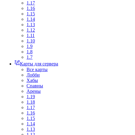
1.17
1.16
1.15
1.14
1.13
1.12
1.11
1.10
1.9
1.8
1.7
Карты для сервера
Все карты
Лобби
Хабы
Спавны
Арены
1.19
1.18
1.17
1.16
1.15
1.14
1.13
1.12