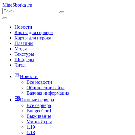
MineSborka
.ru
Новости
Карты для сервера
Карты для игрока
Плагины
Моды
Текстуры
Шейдеры
Читы
Новости
Все новости
Обновление сайта
Важная информация
Готовые сервера
Все сервера
BungeeCord
Выживание
Мини-Игры
1.19
1.18