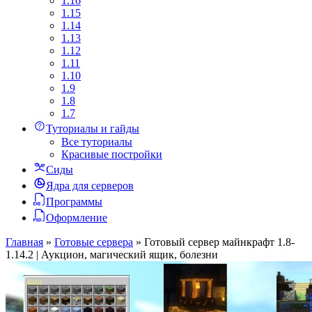
1.16
1.15
1.14
1.13
1.12
1.11
1.10
1.9
1.8
1.7
Туториалы и гайды
Все туториалы
Красивые постройки
Сиды
Ядра для серверов
Программы
Оформление
Главная
»
Готовые сервера
»
Готовый сервер майнкрафт 1.8-
1.14.2 | Аукцион, магический ящик, болезни