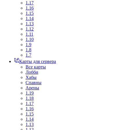
1.17
1.16
1.15
1.14
1.13
1.12
1.11
1.10
1.9
1.8
1.7
Карты для сервера
Все карты
Лобби
Хабы
Спавны
Арены
1.19
1.18
1.17
1.16
1.15
1.14
1.13
1.12