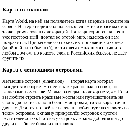
Карта со спавном
Карта World, на ней вы появляетесь когда впервые заходите на
сервер. На территории спавна есть очень много красивых и в
то же время сложных декораций. На территории спавна есть
уже построенный портал во второй мир, надеюсь он вам
понравится. При выходе со спавна, вы попадаете в два леса
(хвойный или обычный), в этих лесах можно жить как и в
любом другом, но красота ёлок и Российских берёзок не даёт
срубить их.
Карта с летающими островами
Летающие острова (dimension) — вторая карта которая
находится в сборке. На ней так же расположен спавн, но
размерами поменьше. Малые размеры, но декор не хуже. Если
вы любите строить красивые мосты или путешествовать на
своих двоих ногах по небесным островам, то эта карта точно
для вас. Для тех кто всё же не очень любит путешествовать по
таким островам, к спавну прикреплён островок с густой
растительностью. По этому островку можно добраться и до
других — более больших островов.