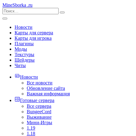
MineSborka
.ru
Новости
Карты для сервера
Карты для игрока
Плагины
Моды
Текстуры
Шейдеры
Читы
Новости
Все новости
Обновление сайта
Важная информация
Готовые сервера
Все сервера
BungeeCord
Выживание
Мини-Игры
1.19
1.18