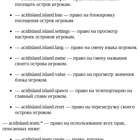
посещать остров игрокам.
— acidisland.island.ban — право на блокировку
посещения остров игрокам.
— acidisland.island.settings — право на просмотр
настроек островов игрокам.
— acidisland.island.lang — право на смену языка игроком.
— acidisland.island.name — право на смену названия
своего острова игроком.
— acidisland.island.value — право на просмотр значения
блока игроком.
— acidisland.island.spawn — право на телепортацию на
главный спавн игроком.
— acidisland.island.reset — право на перезагрузку своего
острова игроком.
— acidisland.team.* — право на использование всех прав,
описанных ниже:
— acidisland.team.create — право, которое