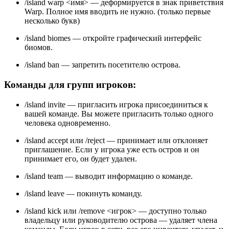
/island warp <имя> — деформируется в знак приветствия
Warp. Полное имя вводить не нужно. (только первые
несколько букв)
/island biomes — откройте графический интерфейс
биомов.
/island ban — запретить посетителю острова.
Команды для групп игроков:
/island invite — пригласить игрока присоединиться к
вашей команде. Вы можете пригласить только одного
человека одновременно.
/island accept или /reject — принимает или отклоняет
приглашение. Если у игрока уже есть остров и он
принимает его, он будет удален.
/island team — выводит информацию о команде.
/island leave — покинуть команду.
/island kick или /remove <игрок> — доступно только
владельцу или руководителю острова — удаляет члена