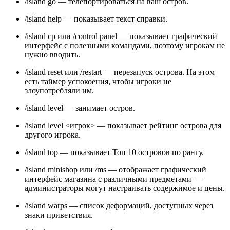
/island go — телепортироваться на ваш остров.
/island help — показывает текст справки.
/island cp или /control panel — показывает графический
интерфейс с полезными командами, поэтому игрокам не
нужно вводить.
/island reset или /restart — перезапуск острова. На этом
есть таймер успокоения, чтобы игроки не
злоупотребляли им.
/island level — занимает остров.
/island level <игрок> — показывает рейтинг острова для
другого игрока.
/island top — показывает Топ 10 островов по рангу.
/island minishop или /ms — отображает графический
интерфейс магазина с различными предметами —
администраторы могут настраивать содержимое и цены.
/island warps — список деформаций, доступных через
знаки приветствия.