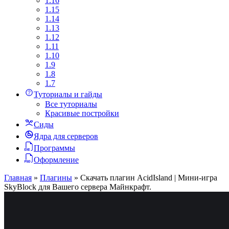
1.16
1.15
1.14
1.13
1.12
1.11
1.10
1.9
1.8
1.7
Туториалы и гайды
Все туториалы
Красивые постройки
Сиды
Ядра для серверов
Программы
Оформление
Главная
»
Плагины
»
Скачать плагин AcidIsland | Мини-игра
SkyBlock для Вашего сервера Майнкрафт.