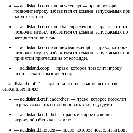
— acidisland.command.newexempt — право, которое
позволит игроку избавиться от команд, запускаемых при
запуске острова.
— acidisland.command.challengeexempt — право, которое
позволит игроку избавиться от команд, запускаемых по
завершении вызова.
— acidisland.command.newteamexempt — право, которое
позволит игроку избавиться от команд, запускаемых при
принятии приглашения от команды.
— acidisland.coop — право, которое позволит игроку
использовать команду: /coop.
— acidisland.craft.* — право на использование всех прав,
описанных ниже:
— acidisland.craft.enderchest — право, которое позволит
игроку создавать и использовать эндер-сундуки.
— acidisland.craft.dirt — право, которое позволит
игроку обрабатывать землю.
— acidisland.intopten — право, которое позволит игроку