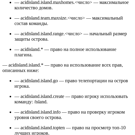
— acidisland.island.maxhomes.<число> — максимальное
количество домов.
— acidisland.team.maxsize.<число> — максимальный
состав команды.
— acidisland.island.range.<число> — начальный размер
защиты острова.
— acidisland.* — право на полное использование
плагина.
— acidisland.island.* — право на использование всех прав,
описанных ниже:
— acidisland.island.go — право телепортации на остров
игрока.
— acidisland.island.create — право игроку использовать
команду: /island.
— acidisland.island.info — право на проверку игроком
уровня своего острова.
— acidisland.island.topten — право на просмотр топ-10
лучших игроков.