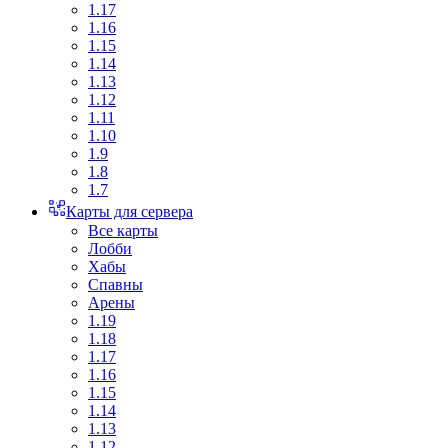
1.17
1.16
1.15
1.14
1.13
1.12
1.11
1.10
1.9
1.8
1.7
Карты для сервера
Все карты
Лобби
Хабы
Спавны
Арены
1.19
1.18
1.17
1.16
1.15
1.14
1.13
1.12