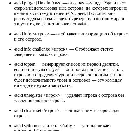
/acid purge [TimeInDays] — опасная команда. Удалит все
старые/неиспользованные острова, на которых игрок не
входил в систему в течение X дней. Настоятельно
рекомендуем сначала сделать резервную копию мира и
запустить, когда нет игроков онлайн.
/acid info <игрок> — отображает информацию об игроке
и его острове.
/acid info challenge <игрок> — Отображает статус
завершения вызова игрока.
/acid topten — генерирует список из первой десятки,
если он не существует — он просматривает все файлы
игроков и определяет уровни островов по ним. Он не
будет пересчитывать уровни островов — эту команду
никогда не нужно запускать.
/acid unregister <игрок> — удаляет игрока с острова без
удаления блоков острова.
/acid clearreset <игрок> — очищает лимит сброса для
игрока.
/acid setbiome <лидер> <биом> — устанавливает
островной биом лидера.