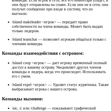
команды. Если игрок в сети, все его инвентарь упадет, и
они будут отправлены на спавн. Если они не в сети, они
получат сообщение при входе в систему, что их
выгнали.
/island makeleader <игрок> — передает право
собственности на члена команды. Может быть выдан
только лидером.
/island teamchat — позволяет игрокам общаться только с
членами команды.
Команды взаимодействия с островом:
/island coop <игрок> — дает игроку временный полный
доступ к вашему острову. Уведомляет других членов
команды и лидера, когда это происходит. Использовать
его с умом.
/island expel <игрок> — Удаляет статус курятника. Также
выбрасывает игрока с вашего острова.
Команды вызовов:
/aic, /c или /challenge — показывают графический