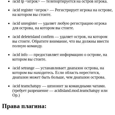
/acid tp <игрок> — телепортируется на остров игрока.
/acid register <игрок> — Регистрирует игрока на острове,
на котором вы стоите.
/acid unregister — удаляет любую регистрацию игрока
для острова, на котором вы стоите.
/acid deleteisland confirm — удаляет остров, на котором
вы стоите. Обратите внимание, что вы должны ввести
полную команду.
/acid info — предоставляет информацию о острове, на
котором вы стоите.
/acid setrange — устанавливает диапазон острова, на
котором вы находитесь. Если область нерестится,
диапазон может быть больше, чем диапазон острова.
/acid teamchatspy — шпионит за командными чатами.
(требует разрешение — acidisland.mod.teamchatspy или
Op.)
Права плагина: