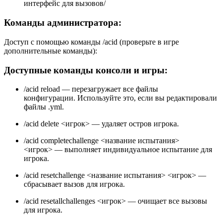
интерфейс для вызовов/
Команды администратора:
Доступ с помощью команды /acid (проверьте в игре
дополнительные команды):
Доступные команды консоли и игры:
/acid reload — перезагружает все файлы
конфигурации. Используйте это, если вы редактировали
файлы .yml.
/acid delete <игрок> — удаляет остров игрока.
/acid completechallenge <название испытания>
<игрок> — выполняет индивидуальное испытание для
игрока.
/acid resetchallenge <название испытания> <игрок> —
сбрасывает вызов для игрока.
/acid resetallchallenges <игрок> — очищает все вызовы
для игрока.