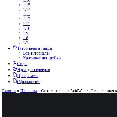
1.16
1.15
1.14
1.13
1.12
1.11
1.10
1.9
1.8
1.7
Туториалы и гайды
Все туториалы
Красивые постройки
Сиды
Ядра для серверов
Программы
Оформление
Главная
»
Плагины
»
Скачать плагин AcidWater | Отравленная 