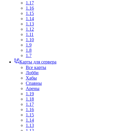
1.17
1.16
1.15
1.14
1.13
1.12
1.11
1.10
1.9
1.8
1.7
Карты для сервера
Все карты
Лобби
Хабы
Спавны
Арены
1.19
1.18
1.17
1.16
1.15
1.14
1.13
1.12