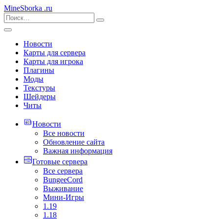
MineSborka
.ru
Новости
Карты для сервера
Карты для игрока
Плагины
Моды
Текстуры
Шейдеры
Читы
Новости
Все новости
Обновление сайта
Важная информация
Готовые сервера
Все сервера
BungeeCord
Выживание
Мини-Игры
1.19
1.18