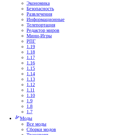
Экономика
Безопасность
Развлечения
Информационные
Телепортация
Редактор миров
Мини-Игры
РПГ
1.19
1.18
1.17
1.16
1.15
1.14
1.13
1.12
1.11
1.10
1.9
1.8
1.7
Моды
Все моды
Сборки модов
Транспорт