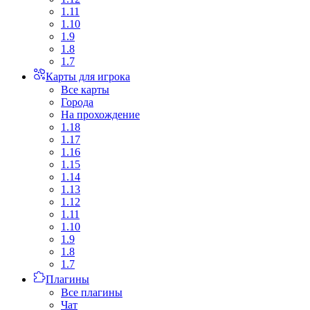
1.11
1.10
1.9
1.8
1.7
Карты для игрока
Все карты
Города
На прохождение
1.18
1.17
1.16
1.15
1.14
1.13
1.12
1.11
1.10
1.9
1.8
1.7
Плагины
Все плагины
Чат