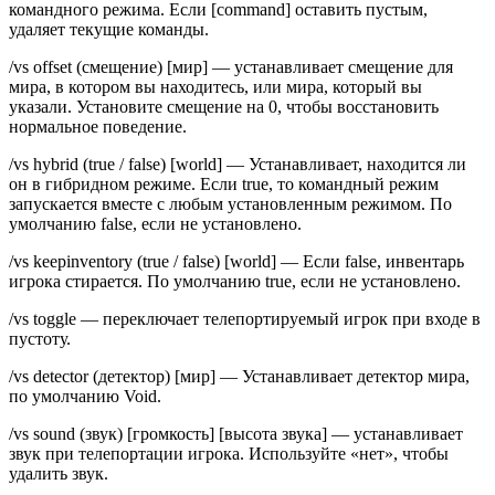
командного режима. Если [command] оставить пустым,
удаляет текущие команды.
/vs offset (смещение) [мир] — устанавливает смещение для
мира, в котором вы находитесь, или мира, который вы
указали. Установите смещение на 0, чтобы восстановить
нормальное поведение.
/vs hybrid (true / false) [world] — Устанавливает, находится ли
он в гибридном режиме. Если true, то командный режим
запускается вместе с любым установленным режимом. По
умолчанию false, если не установлено.
/vs keepinventory (true / false) [world] — Если false, инвентарь
игрока стирается. По умолчанию true, если не установлено.
/vs toggle — переключает телепортируемый игрок при входе в
пустоту.
/vs detector (детектор) [мир] — Устанавливает детектор мира,
по умолчанию Void.
/vs sound (звук) [громкость] [высота звука] — устанавливает
звук при телепортации игрока. Используйте «нет», чтобы
удалить звук.