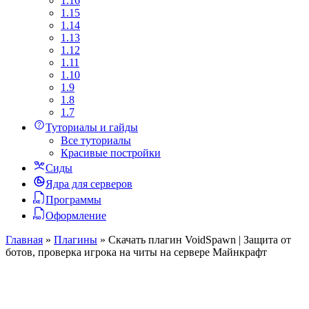
1.16
1.15
1.14
1.13
1.12
1.11
1.10
1.9
1.8
1.7
Туториалы и гайды
Все туториалы
Красивые постройки
Сиды
Ядра для серверов
Программы
Оформление
Главная
»
Плагины
»
Скачать плагин VoidSpawn | Защита от
ботов, проверка игрока на читы на сервере Майнкрафт