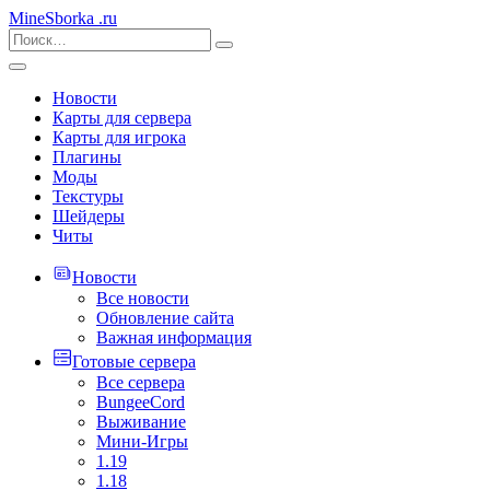
MineSborka
.ru
Новости
Карты для сервера
Карты для игрока
Плагины
Моды
Текстуры
Шейдеры
Читы
Новости
Все новости
Обновление сайта
Важная информация
Готовые сервера
Все сервера
BungeeCord
Выживание
Мини-Игры
1.19
1.18