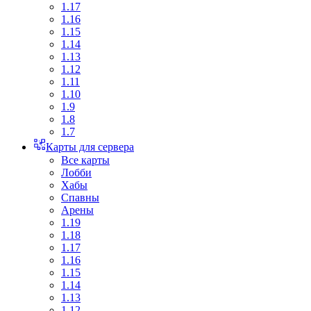
1.17
1.16
1.15
1.14
1.13
1.12
1.11
1.10
1.9
1.8
1.7
Карты для сервера
Все карты
Лобби
Хабы
Спавны
Арены
1.19
1.18
1.17
1.16
1.15
1.14
1.13
1.12