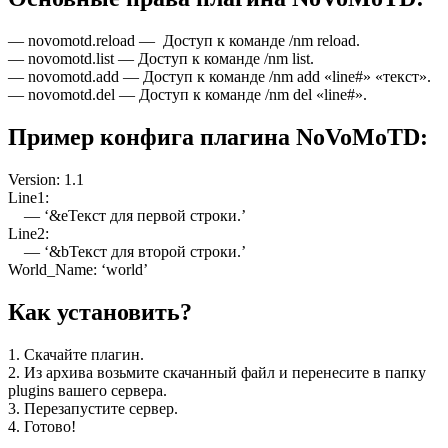
— novomotd.reload — Доступ к команде /nm reload.
— novomotd.list — Доступ к команде /nm list.
— novomotd.add — Доступ к команде /nm add «line#» «текст».
— novomotd.del — Доступ к команде /nm del «line#».
Пример конфига плагина NoVoMoTD:
Version: 1.1
Line1:
— ‘&eТекст для первой строки.’
Line2:
— ‘&bТекст для второй строки.’
World_Name: ‘world’
Как установить?
1. Скачайте плагин.
2. Из архива возьмите скачанный файл и перенесите в папку
plugins вашего сервера.
3. Перезапустите сервер.
4. Готово!