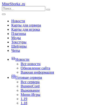
MineSborka
.ru
Новости
Карты для сервера
Карты для игрока
Плагины
Моды
Текстуры
Шейдеры
Читы
Новости
Все новости
Обновление сайта
Важная информация
Готовые сервера
Все сервера
BungeeCord
Выживание
Мини-Игры
1.19
1.18