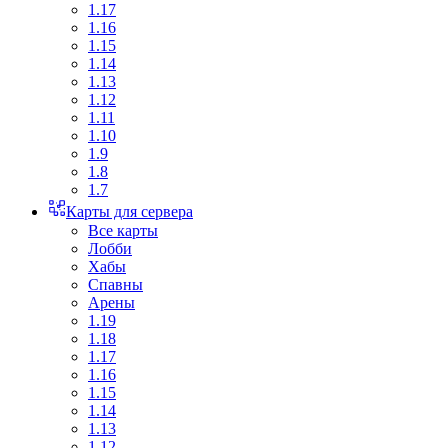
1.17
1.16
1.15
1.14
1.13
1.12
1.11
1.10
1.9
1.8
1.7
Карты для сервера
Все карты
Лобби
Хабы
Спавны
Арены
1.19
1.18
1.17
1.16
1.15
1.14
1.13
1.12