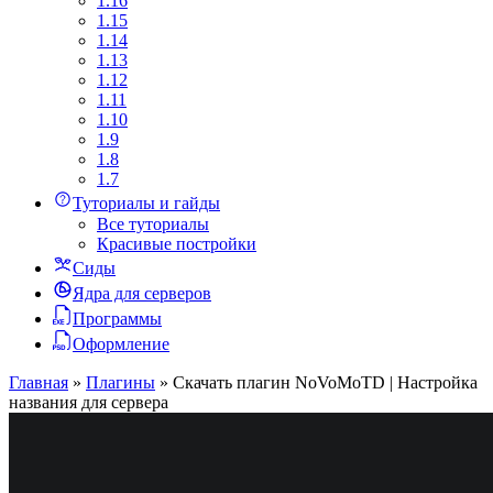
1.16
1.15
1.14
1.13
1.12
1.11
1.10
1.9
1.8
1.7
Туториалы и гайды
Все туториалы
Красивые постройки
Сиды
Ядра для серверов
Программы
Оформление
Главная
»
Плагины
»
Скачать плагин NoVoMoTD | Настройка
названия для сервера