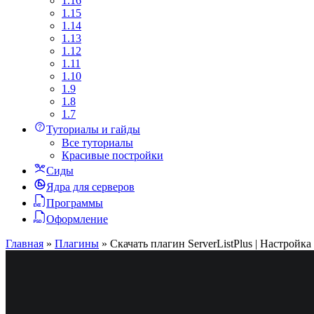
1.16
1.15
1.14
1.13
1.12
1.11
1.10
1.9
1.8
1.7
Туториалы и гайды
Все туториалы
Красивые постройки
Сиды
Ядра для серверов
Программы
Оформление
Главная
»
Плагины
»
Скачать плагин ServerListPlus | Настрой