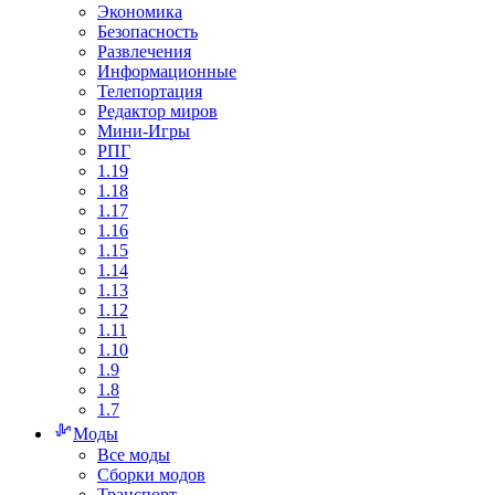
Экономика
Безопасность
Развлечения
Информационные
Телепортация
Редактор миров
Мини-Игры
РПГ
1.19
1.18
1.17
1.16
1.15
1.14
1.13
1.12
1.11
1.10
1.9
1.8
1.7
Моды
Все моды
Сборки модов
Транспорт