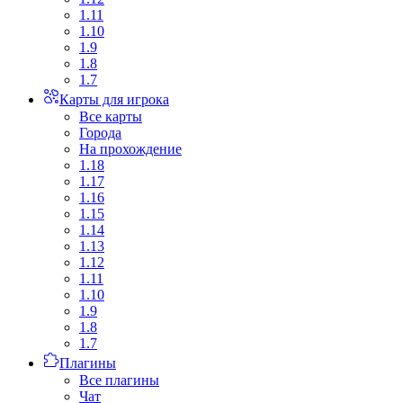
1.11
1.10
1.9
1.8
1.7
Карты для игрока
Все карты
Города
На прохождение
1.18
1.17
1.16
1.15
1.14
1.13
1.12
1.11
1.10
1.9
1.8
1.7
Плагины
Все плагины
Чат