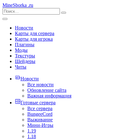
MineSborka
.ru
Новости
Карты для сервера
Карты для игрока
Плагины
Моды
Текстуры
Шейдеры
Читы
Новости
Все новости
Обновление сайта
Важная информация
Готовые сервера
Все сервера
BungeeCord
Выживание
Мини-Игры
1.19
1.18