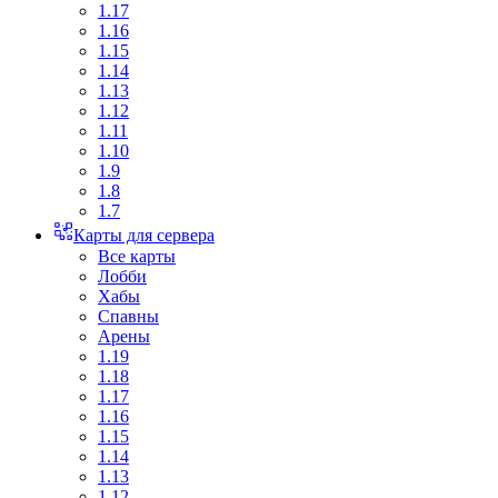
1.17
1.16
1.15
1.14
1.13
1.12
1.11
1.10
1.9
1.8
1.7
Карты для сервера
Все карты
Лобби
Хабы
Спавны
Арены
1.19
1.18
1.17
1.16
1.15
1.14
1.13
1.12