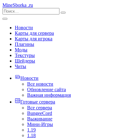
MineSborka
.ru
Новости
Карты для сервера
Карты для игрока
Плагины
Моды
Текстуры
Шейдеры
Читы
Новости
Все новости
Обновление сайта
Важная информация
Готовые сервера
Все сервера
BungeeCord
Выживание
Мини-Игры
1.19
1.18