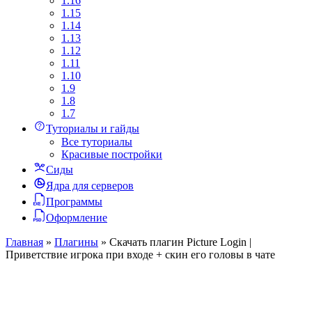
1.16
1.15
1.14
1.13
1.12
1.11
1.10
1.9
1.8
1.7
Туториалы и гайды
Все туториалы
Красивые постройки
Сиды
Ядра для серверов
Программы
Оформление
Главная
»
Плагины
»
Скачать плагин Picture Login |
Приветствие игрока при входе + скин его головы в чате