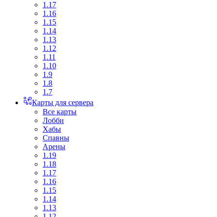
1.17
1.16
1.15
1.14
1.13
1.12
1.11
1.10
1.9
1.8
1.7
Карты для сервера
Все карты
Лобби
Хабы
Спавны
Арены
1.19
1.18
1.17
1.16
1.15
1.14
1.13
1.12