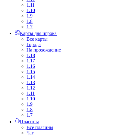
1.11
1.10
1.9
1.8
1.7
Карты для игрока
Все карты
Города
На прохождение
1.18
1.17
1.16
1.15
1.14
1.13
1.12
1.11
1.10
1.9
1.8
1.7
Плагины
Все плагины
Чат