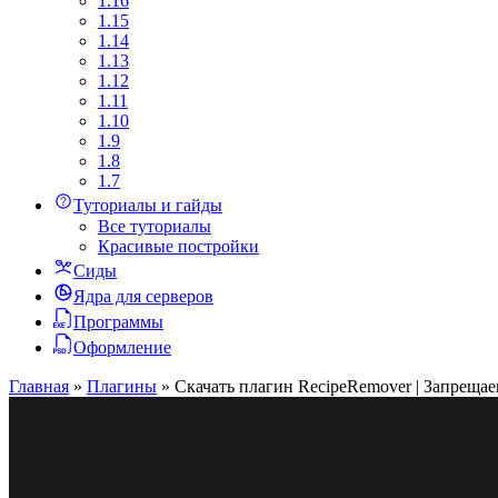
1.16
1.15
1.14
1.13
1.12
1.11
1.10
1.9
1.8
1.7
Туториалы и гайды
Все туториалы
Красивые постройки
Сиды
Ядра для серверов
Программы
Оформление
Главная
»
Плагины
»
Скачать плагин RecipeRemover | Запреща