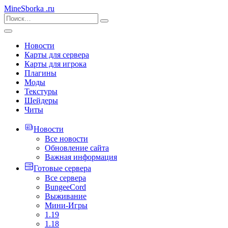
MineSborka
.ru
Новости
Карты для сервера
Карты для игрока
Плагины
Моды
Текстуры
Шейдеры
Читы
Новости
Все новости
Обновление сайта
Важная информация
Готовые сервера
Все сервера
BungeeCord
Выживание
Мини-Игры
1.19
1.18