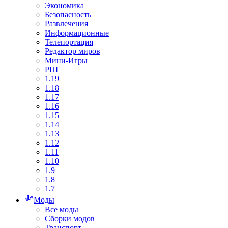
Экономика
Безопасность
Развлечения
Информационные
Телепортация
Редактор миров
Мини-Игры
РПГ
1.19
1.18
1.17
1.16
1.15
1.14
1.13
1.12
1.11
1.10
1.9
1.8
1.7
Моды
Все моды
Сборки модов
Транспорт