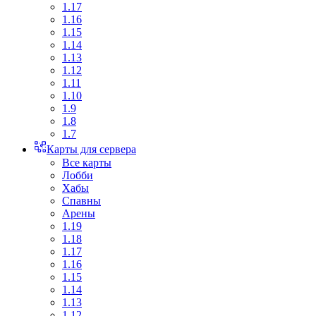
1.17
1.16
1.15
1.14
1.13
1.12
1.11
1.10
1.9
1.8
1.7
Карты для сервера
Все карты
Лобби
Хабы
Спавны
Арены
1.19
1.18
1.17
1.16
1.15
1.14
1.13
1.12