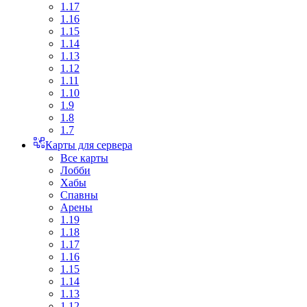
1.17
1.16
1.15
1.14
1.13
1.12
1.11
1.10
1.9
1.8
1.7
Карты для сервера
Все карты
Лобби
Хабы
Спавны
Арены
1.19
1.18
1.17
1.16
1.15
1.14
1.13
1.12