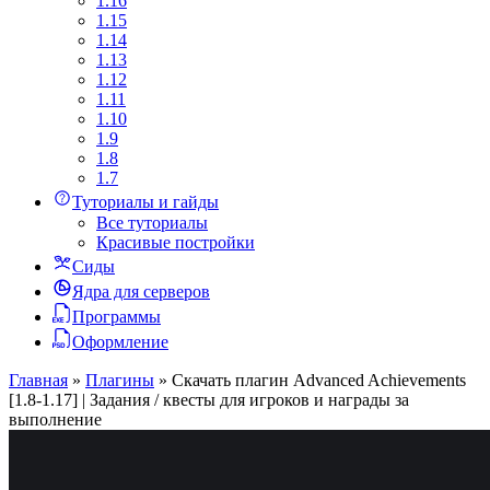
1.16
1.15
1.14
1.13
1.12
1.11
1.10
1.9
1.8
1.7
Туториалы и гайды
Все туториалы
Красивые постройки
Сиды
Ядра для серверов
Программы
Оформление
Главная
»
Плагины
»
Скачать плагин Advanced Achievements
[1.8-1.17] | Задания / квесты для игроков и награды за
выполнение