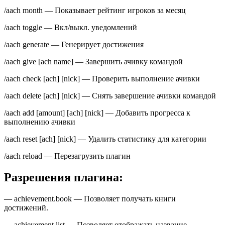
/aach month — Показывает рейтинг игроков за месяц
/aach toggle — Вкл/выкл. уведомлений
/aach generate — Генерирует достижения
/aach give [ach name] — Завершить ачивку командой
/aach check [ach] [nick] — Проверить выполнение ачивки
/aach delete [ach] [nick] — Снять завершение ачивки командой
/aach add [amount] [ach] [nick] — Добавить прогресса к
выполнению ачивки
/aach reset [ach] [nick] — Удалить статистику для категории
/aach reload — Перезагрузить плагин
Разрешения плагина:
— achievement.book — Позволяет получать книги
достижений.
— achievement.list — Позволяет отображать название