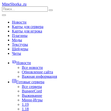
MineSborka
.ru
Новости
Карты для сервера
Карты для игрока
Плагины
Моды
Текстуры
Шейдеры
Читы
Новости
Все новости
Обновление сайта
Важная информация
Готовые сервера
Все сервера
BungeeCord
Выживание
Мини-Игры
1.19
1.18