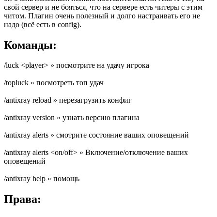
свой сервер и не бояться, что на сервере есть читеры с этим
читом. Плагин очень полезный и долго настраивать его не
надо (всё есть в config).
Команды:
/luck <player> » посмотрите на удачу игрока
/topluck » посмотреть топ удач
/antixray reload » перезагрузить конфиг
/antixray version » узнать версию плагина
/antixray alerts » смотрите состояние ваших оповещений
/antixray alerts <on/off> » Включение/отключение ваших
оповещений
/antixray help » помощь
Права: