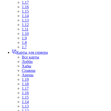
1.17
1.16
1.15
1.14
1.13
1.12
1.11
1.10
1.9
1.8
1.7
Карты для сервера
Все карты
Лобби
Хабы
Спавны
Арены
1.19
1.18
1.17
1.16
1.15
1.14
1.13
1.12