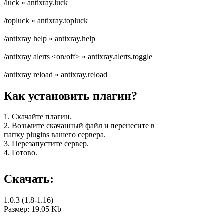
/luck » antixray.luck
/topluck » antixray.topluck
/antixray help » antixray.help
/antixray alerts <on/off> » antixray.alerts.toggle
/antixray reload » antixray.reload
Как установить плагин?
1. Скачайте плагин.
2. Возьмите скачанный файл и перенесите в
папку plugins вашего сервера.
3. Перезапустите сервер.
4. Готово.
Скачать:
1.0.3 (1.8-1.16)
Размер: 19.05 Kb