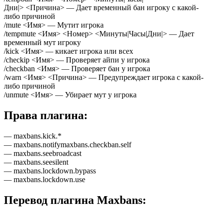
Дни|> <Причина> — Дает временный бан игроку с какой-
либо причиной
/mute <Имя> — Мутит игрока
/tempmute <Имя> <Номер> <Минуты|Часы|Дни|> — Дает
временный мут игроку
/kick <Имя> — кикает игрока или всех
/checkip <Имя> — Проверяет айпи у игрока
/checkban <Имя> — Проверяет бан у игрока
/warn <Имя> <Причина> — Предупреждает игрока с какой-
либо причиной
/unmute <Имя> — Убирает мут у игрока
Права плагина:
— maxbans.kick.*
— maxbans.notifymaxbans.checkban.self
— maxbans.seebroadcast
— maxbans.seesilent
— maxbans.lockdown.bypass
— maxbans.lockdown.use
Перевод плагина Maxbans: