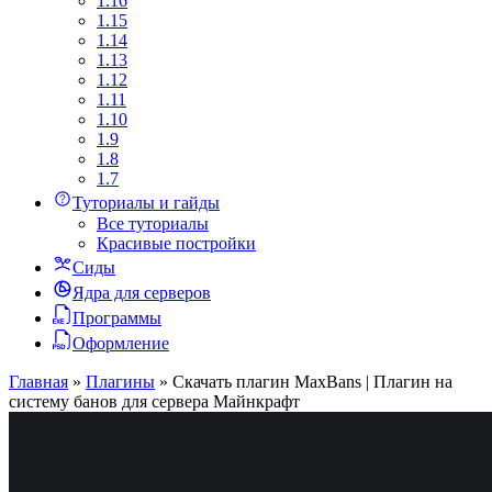
1.16
1.15
1.14
1.13
1.12
1.11
1.10
1.9
1.8
1.7
Туториалы и гайды
Все туториалы
Красивые постройки
Сиды
Ядра для серверов
Программы
Оформление
Главная
»
Плагины
»
Скачать плагин MaxBans | Плагин на
систему банов для сервера Майнкрафт