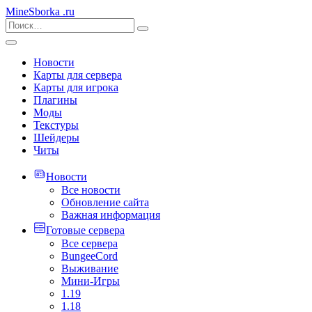
MineSborka
.ru
Новости
Карты для сервера
Карты для игрока
Плагины
Моды
Текстуры
Шейдеры
Читы
Новости
Все новости
Обновление сайта
Важная информация
Готовые сервера
Все сервера
BungeeCord
Выживание
Мини-Игры
1.19
1.18