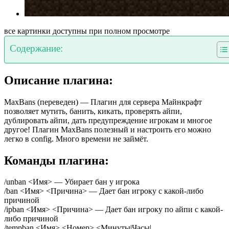
все картинки доступны при полном просмотре
Содержание:
Описание плагина:
MaxBans (переведен) — Плагин для сервера Майнкрафт
позволяет мутить, банить, кикать, проверять айпи,
дублировать айпи, дать предупреждение игрокам и многое
другое! Плагин MaxBans полезный и настроить его можно
легко в config. Много времени не займёт.
Команды плагина:
/unban <Имя> — Убирает бан у игрока
/ban <Имя> <Причина> — Дает бан игроку с какой-либо
причиной
/ipban <Имя> <Причина> — Дает бан игроку по айпи с какой-
либо причиной
/tempban <Имя> <Номер> <Минуты|Часы|