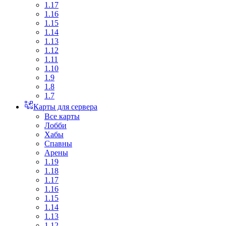
1.17
1.16
1.15
1.14
1.13
1.12
1.11
1.10
1.9
1.8
1.7
Карты для сервера
Все карты
Лобби
Хабы
Спавны
Арены
1.19
1.18
1.17
1.16
1.15
1.14
1.13
1.12