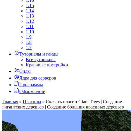
1.16
1.15
1.14
1.13
1.12
1.11
1.10
1.9
1.8
1.7
Туториалы и гайды
Все туториалы
Красивые постройки
Сиды
Ядра для серверов
Программы
Оформление
Главная
»
Плагины
»
Скачать плагин Giant Trees | Создание
гигантских деревьев | Создание больших красивых деревьев