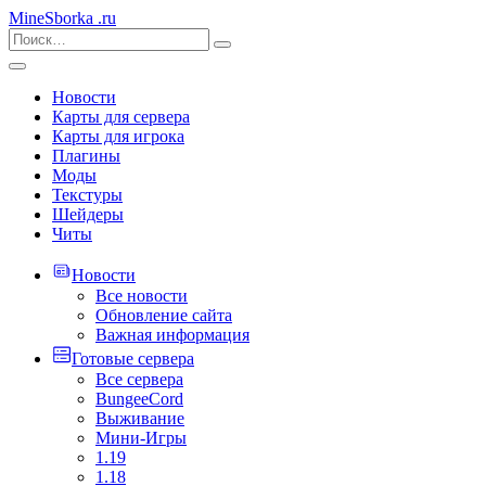
MineSborka
.ru
Новости
Карты для сервера
Карты для игрока
Плагины
Моды
Текстуры
Шейдеры
Читы
Новости
Все новости
Обновление сайта
Важная информация
Готовые сервера
Все сервера
BungeeCord
Выживание
Мини-Игры
1.19
1.18