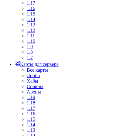
1.17
1.16
1.15
1.14
1.13
1.12
1.11
1.10
1.9
1.8
1.7
Карты для сервера
Все карты
Лобби
Хабы
Спавны
Арены
1.19
1.18
1.17
1.16
1.15
1.14
1.13
1.12