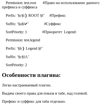
Permission: test.root #Право на использование данного
префикса и суффикса
Prefix: ‘§c§l❭ ROOT §f’ #Префикс
Suffix: ‘§a§l✔’ #Суффикс
SortPriority: 1 #Приоритет Legend:
Permission: test.legend
Prefix: ‘§b❭ Legend §f’
Suffix: ‘§c§l⚠’
SortPriority: 2
Особенности плагина:
Легко настраиваемый плагин.
Выдача своего права для показа в табе, над головой.
Префикс и суффикс для таба отдельно.