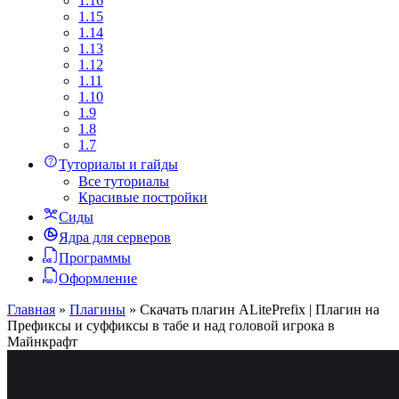
1.16
1.15
1.14
1.13
1.12
1.11
1.10
1.9
1.8
1.7
Туториалы и гайды
Все туториалы
Красивые постройки
Сиды
Ядра для серверов
Программы
Оформление
Главная
»
Плагины
»
Скачать плагин ALitePrefix | Плагин на
Префиксы и суффиксы в табе и над головой игрока в
Майнкрафт