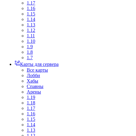
1.17
1.16
1.15
1.14
1.13
1.12
1.11
1.10
1.9
1.8
1.7
Карты для сервера
Все карты
Лобби
Хабы
Спавны
Арены
1.19
1.18
1.17
1.16
1.15
1.14
1.13
1.12