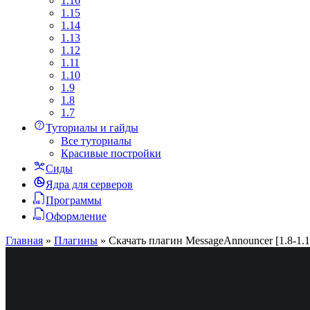
1.16
1.15
1.14
1.13
1.12
1.11
1.10
1.9
1.8
1.7
Туториалы и гайды
Все туториалы
Красивые постройки
Сиды
Ядра для серверов
Программы
Оформление
Главная
»
Плагины
»
Скачать плагин MessageAnnouncer [1.8-1.1