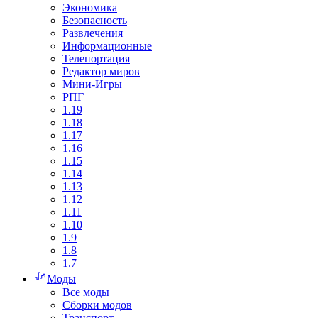
Экономика
Безопасность
Развлечения
Информационные
Телепортация
Редактор миров
Мини-Игры
РПГ
1.19
1.18
1.17
1.16
1.15
1.14
1.13
1.12
1.11
1.10
1.9
1.8
1.7
Моды
Все моды
Сборки модов
Транспорт