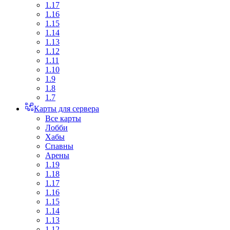
1.17
1.16
1.15
1.14
1.13
1.12
1.11
1.10
1.9
1.8
1.7
Карты для сервера
Все карты
Лобби
Хабы
Спавны
Арены
1.19
1.18
1.17
1.16
1.15
1.14
1.13
1.12