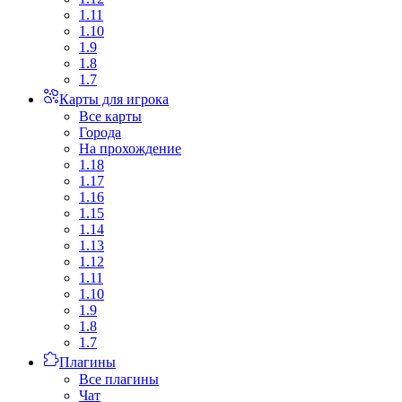
1.11
1.10
1.9
1.8
1.7
Карты для игрока
Все карты
Города
На прохождение
1.18
1.17
1.16
1.15
1.14
1.13
1.12
1.11
1.10
1.9
1.8
1.7
Плагины
Все плагины
Чат