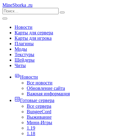
MineSborka
.ru
Новости
Карты для сервера
Карты для игрока
Плагины
Моды
Текстуры
Шейдеры
Читы
Новости
Все новости
Обновление сайта
Важная информация
Готовые сервера
Все сервера
BungeeCord
Выживание
Мини-Игры
1.19
1.18