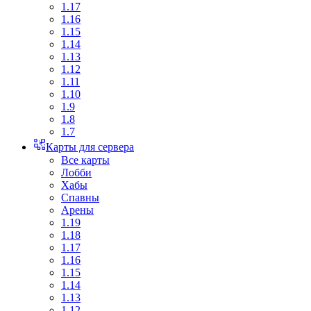
1.17
1.16
1.15
1.14
1.13
1.12
1.11
1.10
1.9
1.8
1.7
Карты для сервера
Все карты
Лобби
Хабы
Спавны
Арены
1.19
1.18
1.17
1.16
1.15
1.14
1.13
1.12