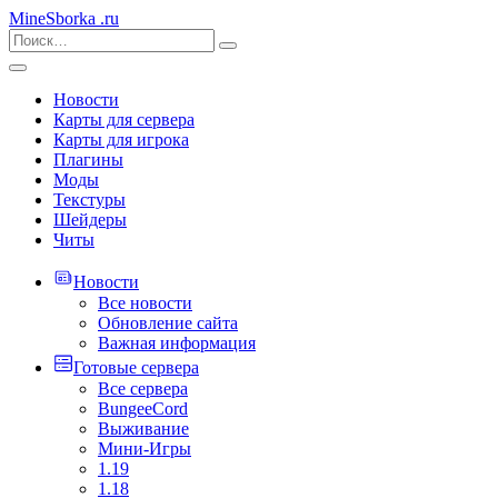
MineSborka
.ru
Новости
Карты для сервера
Карты для игрока
Плагины
Моды
Текстуры
Шейдеры
Читы
Новости
Все новости
Обновление сайта
Важная информация
Готовые сервера
Все сервера
BungeeCord
Выживание
Мини-Игры
1.19
1.18