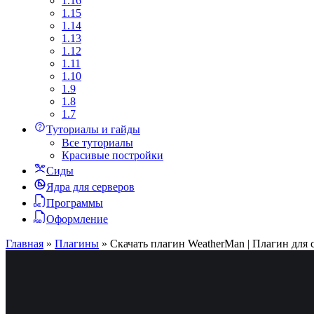
1.16
1.15
1.14
1.13
1.12
1.11
1.10
1.9
1.8
1.7
Туториалы и гайды
Все туториалы
Красивые постройки
Сиды
Ядра для серверов
Программы
Оформление
Главная
»
Плагины
»
Скачать плагин WeatherMan | Плагин для 