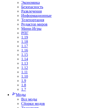
Экономика
Безопасность
Развлечения
Информационные
Телепортация
Редактор миров
Мини-Игры
РПГ
1.19
1.18
1.17
1.16
1.15
1.14
1.13
1.12
1.11
1.10
1.9
1.8
1.7
Моды
Все моды
Сборки модов
Транспорт