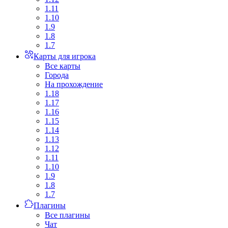
1.11
1.10
1.9
1.8
1.7
Карты для игрока
Все карты
Города
На прохождение
1.18
1.17
1.16
1.15
1.14
1.13
1.12
1.11
1.10
1.9
1.8
1.7
Плагины
Все плагины
Чат