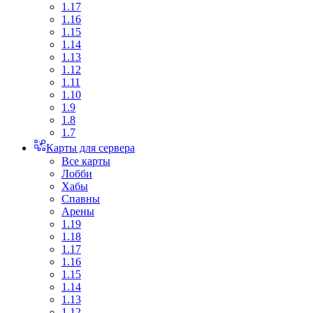
1.17
1.16
1.15
1.14
1.13
1.12
1.11
1.10
1.9
1.8
1.7
Карты для сервера
Все карты
Лобби
Хабы
Спавны
Арены
1.19
1.18
1.17
1.16
1.15
1.14
1.13
1.12