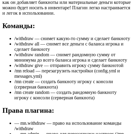
как он добавляет банкноты или материальные деньги которые
можно будет носить в инвентаре! Плагин легко настраивается
и легок в использовании.
Команды:
/withdraw — снимет какую-то сумму и сделает банкноту
/withdraw all — снимет все деньги с баланса игрока и
сделает банкноту
/withdraw random — снимет рандомную сумму от
минимума до всего баланса игрока и сделает банкноту
/withdraw give — отправить игроку сумму банкнотой
/mn reload — перезагрузить настройки (config.yml и
messages.yml)
/mn create — создать банкноту игроку с консоли
(серверная банкнота)
/mn create random — создать рандомную банкноту
игроку с консоли (серверная банкнота)
Права плагина:
— mn.withdraw — право на использование команды
/withdraw
— mn.admin — право для перезагрузки настроек (/mn