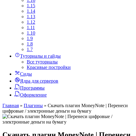
1.16
1.15
1.14
1.13
1.12
1.11
1.10
1.9
1.8
1.7
Туториалы и гайды
Все туториалы
Красивые постройки
Сиды
Ядра для серверов
Программы
Оформление
Главная
»
Плагины
»
Скачать плагин MoneyNote | Перенеси
цифровые / электронные деньги на бумагу
Скачать плагин MoneyNote | Перенеси