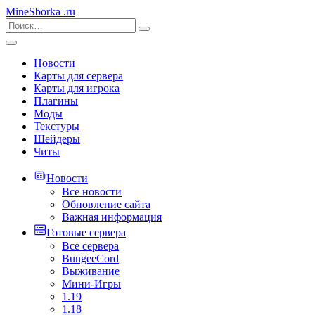
MineSborka
.ru
Новости
Карты для сервера
Карты для игрока
Плагины
Моды
Текстуры
Шейдеры
Читы
Новости
Все новости
Обновление сайта
Важная информация
Готовые сервера
Все сервера
BungeeCord
Выживание
Мини-Игры
1.19
1.18