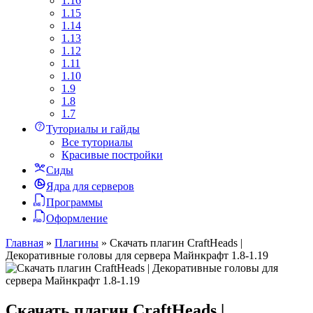
1.16
1.15
1.14
1.13
1.12
1.11
1.10
1.9
1.8
1.7
Туториалы и гайды
Все туториалы
Красивые постройки
Сиды
Ядра для серверов
Программы
Оформление
Главная
»
Плагины
»
Скачать плагин CraftHeads |
Декоративные головы для сервера Майнкрафт 1.8-1.19
Скачать плагин CraftHeads |