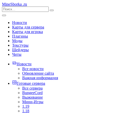
MineSborka
.ru
Новости
Карты для сервера
Карты для игрока
Плагины
Моды
Текстуры
Шейдеры
Читы
Новости
Все новости
Обновление сайта
Важная информация
Готовые сервера
Все сервера
BungeeCord
Выживание
Мини-Игры
1.19
1.18