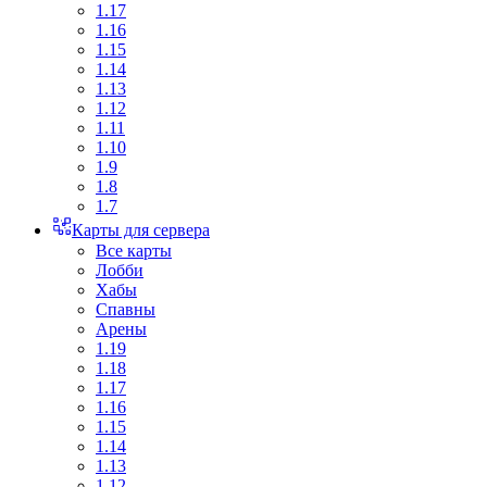
1.17
1.16
1.15
1.14
1.13
1.12
1.11
1.10
1.9
1.8
1.7
Карты для сервера
Все карты
Лобби
Хабы
Спавны
Арены
1.19
1.18
1.17
1.16
1.15
1.14
1.13
1.12