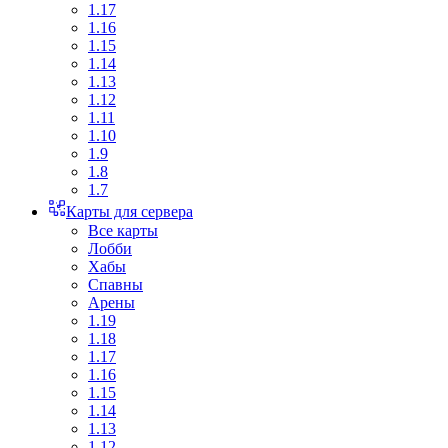
1.17
1.16
1.15
1.14
1.13
1.12
1.11
1.10
1.9
1.8
1.7
Карты для сервера
Все карты
Лобби
Хабы
Спавны
Арены
1.19
1.18
1.17
1.16
1.15
1.14
1.13
1.12