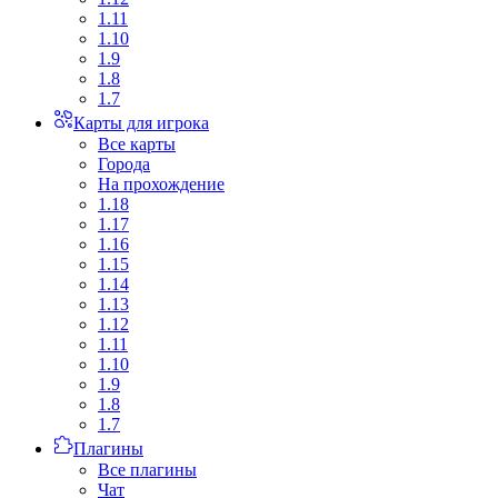
1.11
1.10
1.9
1.8
1.7
Карты для игрока
Все карты
Города
На прохождение
1.18
1.17
1.16
1.15
1.14
1.13
1.12
1.11
1.10
1.9
1.8
1.7
Плагины
Все плагины
Чат