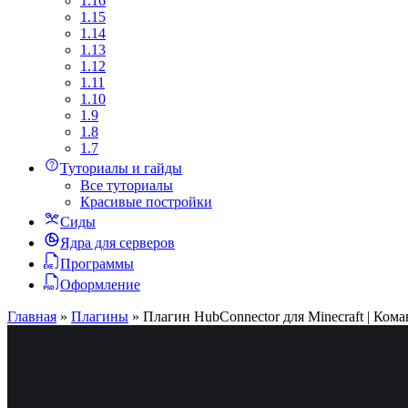
1.16
1.15
1.14
1.13
1.12
1.11
1.10
1.9
1.8
1.7
Туториалы и гайды
Все туториалы
Красивые постройки
Сиды
Ядра для серверов
Программы
Оформление
Главная
»
Плагины
»
Плагин HubConnector для Minecraft | Кома