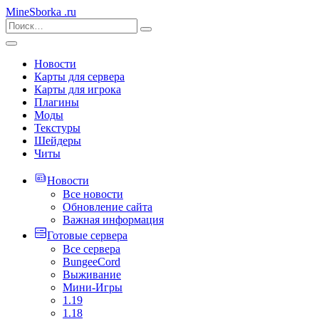
MineSborka
.ru
Новости
Карты для сервера
Карты для игрока
Плагины
Моды
Текстуры
Шейдеры
Читы
Новости
Все новости
Обновление сайта
Важная информация
Готовые сервера
Все сервера
BungeeCord
Выживание
Мини-Игры
1.19
1.18