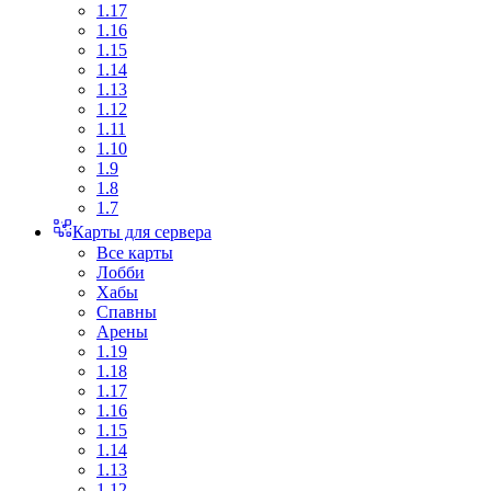
1.17
1.16
1.15
1.14
1.13
1.12
1.11
1.10
1.9
1.8
1.7
Карты для сервера
Все карты
Лобби
Хабы
Спавны
Арены
1.19
1.18
1.17
1.16
1.15
1.14
1.13
1.12