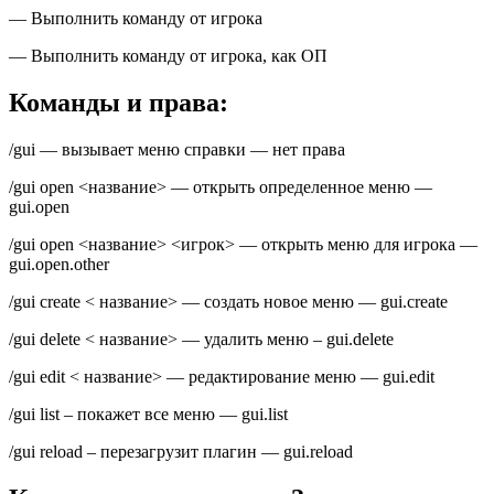
— Выполнить команду от игрока
— Выполнить команду от игрока, как ОП
Команды и права:
/gui — вызывает меню справки — нет права
/gui open <название> — открыть определенное меню —
gui.open
/gui open <название> <игрок> — открыть меню для игрока —
gui.open.other
/gui create < название> — создать новое меню — gui.create
/gui delete < название> — удалить меню – gui.delete
/gui edit < название> — редактирование меню — gui.edit
/gui list – покажет все меню — gui.list
/gui reload – перезагрузит плагин — gui.reload