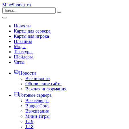
MineSborka
.ru
Новости
Карты для сервера
Карты для игрока
Плагины
Моды
Текстуры
Шейдеры
Читы
Новости
Все новости
Обновление сайта
Важная информация
Готовые сервера
Все сервера
BungeeCord
Выживание
Мини-Игры
1.19
1.18