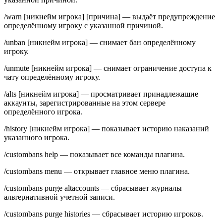
/warn [никнейм игрока] [причина] — выдаёт предупреждение
определённому игроку с указанной причиной.
/unban [никнейм игрока] — снимает бан определённому
игроку.
/unmute [никнейм игрока] — снимает ограничение доступа к
чату определённому игроку.
/alts [никнейм игрока] — просматривает принадлежащие
аккаунты, зарегистрированные на этом сервере
определённого игрока.
/history [никнейм игрока] — показывает историю наказаний
указанного игрока.
/custombans help — показывает все команды плагина.
/custombans menu — открывает главное меню плагина.
/custombans purge altaccounts — сбрасывает журналы
альтернативной учетной записи.
/custombans purge histories — сбрасывает историю игроков.