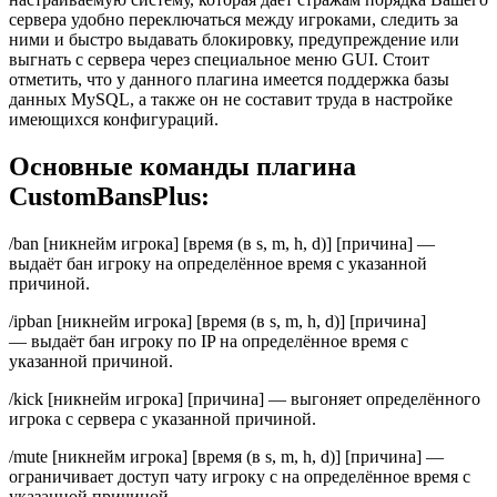
сервера удобно переключаться между игроками, следить за
ними и быстро выдавать блокировку, предупреждение или
выгнать с сервера через специальное меню GUI. Стоит
отметить, что у данного плагина имеется поддержка базы
данных MySQL, а также он не составит труда в настройке
имеющихся конфигураций.
Основные команды плагина
CustomBansPlus:
/ban [никнейм игрока] [время (в s, m, h, d)] [причина] —
выдаёт бан игроку на определённое время с указанной
причиной.
/ipban [никнейм игрока] [время (в s, m, h, d)] [причина]
— выдаёт бан игроку по IP на определённое время с
указанной причиной.
/kick [никнейм игрока] [причина] — выгоняет определённого
игрока с сервера с указанной причиной.
/mute [никнейм игрока] [время (в s, m, h, d)] [причина] —
ограничивает доступ чату игроку с на определённое время с
указанной причиной.