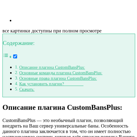
все картинки доступны при полном просмотре
Содержание:
Описание плагина CustomBansPlus:
Основные команды плагина CustomBansPlus:
Основные права плагина CustomBansPlus:
Как установить плагин?
Скачать:
Описание плагина CustomBansPlus:
CustomBansPlus — это необычный плагин, позволяющий
внедрить на Ваш сервер универсальные баны. Особенность
данного плагина заключается в том, что он имеет полностью
настраиваемую систему, которая даёт стражам порядка Вашего