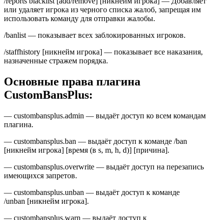
/reports blacklist [add/remove] [никнейм игрока] — Добавляет
или удаляет игрока из черного списка жалоб, запрещая им
использовать команду для отправки жалобы.
/banlist — показывает всех заблокированных игроков.
/staffhistory [никнейм игрока] — показывает все наказания,
назначенные стражем порядка.
Основные права плагина
CustomBansPlus:
— custombansplus.admin — выдаёт доступ ко всем командам
плагина.
— custombansplus.ban — выдаёт доступ к команде /ban
[никнейм игрока] [время (в s, m, h, d)] [причина].
— custombansplus.overwrite — выдаёт доступ на перезапись
имеющихся запретов.
— custombansplus.unban — выдаёт доступ к команде
/unban [никнейм игрока].
— custombansplus.warn — выдаёт доступ к