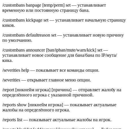
/custombans banpage [temp/perm] set — устанавливает
временную или постоянную страницу бана.
/custombans kickpage set — устанавливает начальную страницу
киков.
/custombans defaultreason set — устанавливает новую причину
по умолчанию.
/custombans announcer [ban/ipban/mute/warn/kick] set —
устанавливает новое сообщение для бана/бана по IP/мута/
кика.
/severities help — показывает все команды опции.
/severities — открывает главное меню опции.
/report [никнейм игрока] [причина] — отправляет жалобу на
определённого игрока с указанной причиной.
/reports show [никнейм игрока] — показывает актуальные
жалобы на определённого игрока.
/reports list — показывает актуальные жалобы на игрок.