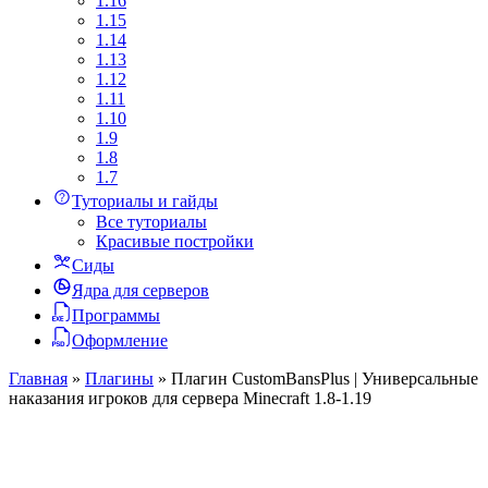
1.16
1.15
1.14
1.13
1.12
1.11
1.10
1.9
1.8
1.7
Туториалы и гайды
Все туториалы
Красивые постройки
Сиды
Ядра для серверов
Программы
Оформление
Главная
»
Плагины
»
Плагин CustomBansPlus | Универсальные
наказания игроков для сервера Minecraft 1.8-1.19