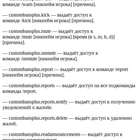
команде /warn [никнейм игрока] [причина].
— custombansplus.kick — выдаёт доступ к
команде /kick [никнейм игрока] [причина].
— custombansplus.mute — выдаёт доступ к
команде /mute [никнейм игрока] [время (в s, m, h, d)]
[причина].
— custombansplus.unmute — выдаёт доступ к
команде /unmute [никнейм игрока].
— custombansplus.report — выдаёт доступ к команде /report
[никнейм игрока] [причина].
— custombansplus.reports — выдаёт доступ на все подкоманды
команды /report.
— custombansplus.reports.notify — выдаёт доступ к получению
уведомлений о жалобе.
— custombansplus.reports.delete — выдаёт доступ к удалению
жалоб.
— custombansplus.readannouncements — выдаёт доступ к
просмотру комментариев.