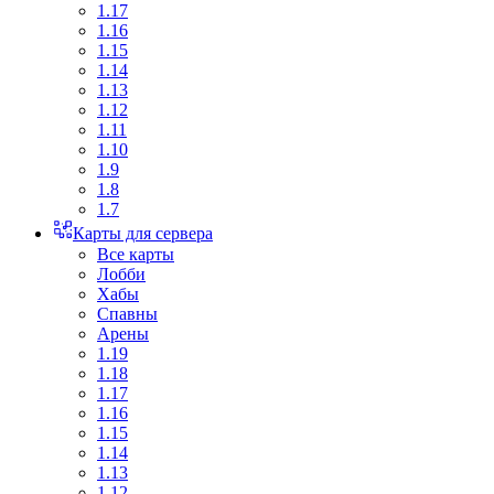
1.17
1.16
1.15
1.14
1.13
1.12
1.11
1.10
1.9
1.8
1.7
Карты для сервера
Все карты
Лобби
Хабы
Спавны
Арены
1.19
1.18
1.17
1.16
1.15
1.14
1.13
1.12