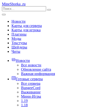
MineSborka
.ru
Новости
Карты для сервера
Карты для игрока
Плагины
Моды
Текстуры
Шейдеры
Читы
Новости
Все новости
Обновление сайта
Важная информация
Готовые сервера
Все сервера
BungeeCord
Выживание
Мини-Игры
1.19
1.18