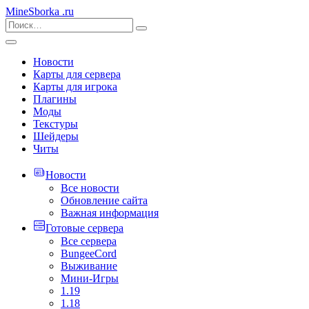
MineSborka
.ru
Новости
Карты для сервера
Карты для игрока
Плагины
Моды
Текстуры
Шейдеры
Читы
Новости
Все новости
Обновление сайта
Важная информация
Готовые сервера
Все сервера
BungeeCord
Выживание
Мини-Игры
1.19
1.18