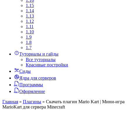
1.16
1.15
1.14
1.13
1.12
1.11
1.10
1.9
1.8
1.7
Туториалы и гайды
Все туториалы
Красивые постройки
Сиды
Ядра для серверов
Программы
Оформление
Главная
»
Плагины
»
Скачать плагин Mario Kart | Мини-игра
MarioKart для сервера Minecraft