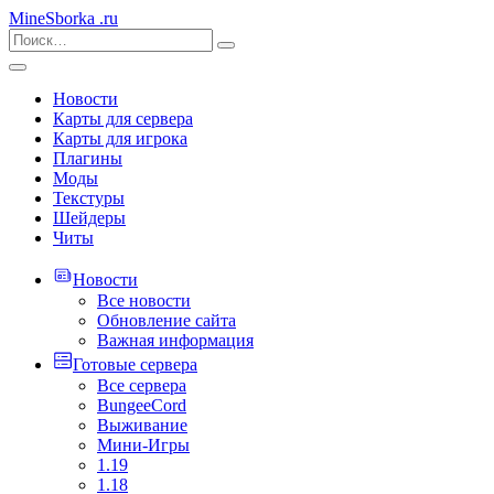
MineSborka
.ru
Новости
Карты для сервера
Карты для игрока
Плагины
Моды
Текстуры
Шейдеры
Читы
Новости
Все новости
Обновление сайта
Важная информация
Готовые сервера
Все сервера
BungeeCord
Выживание
Мини-Игры
1.19
1.18