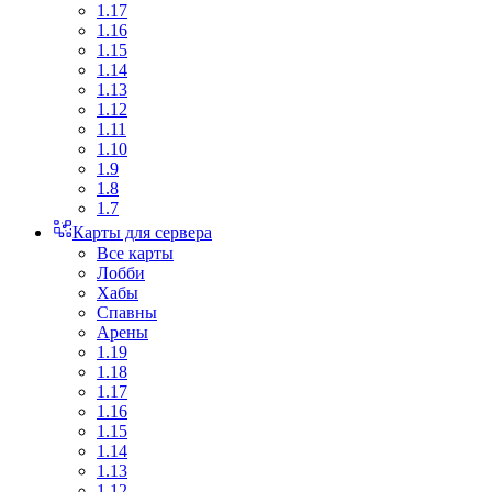
1.17
1.16
1.15
1.14
1.13
1.12
1.11
1.10
1.9
1.8
1.7
Карты для сервера
Все карты
Лобби
Хабы
Спавны
Арены
1.19
1.18
1.17
1.16
1.15
1.14
1.13
1.12