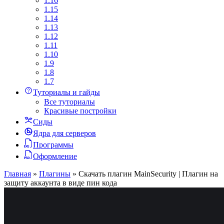
1.16
1.15
1.14
1.13
1.12
1.11
1.10
1.9
1.8
1.7
Туториалы и гайды
Все туториалы
Красивые постройки
Сиды
Ядра для серверов
Программы
Оформление
Главная
»
Плагины
»
Скачать плагин MainSecurity | Плагин на
защиту аккаунта в виде пин кода