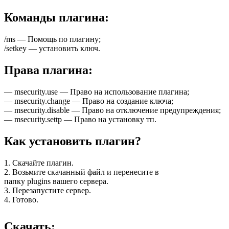
Команды плагина:
/ms — Помощь по плагину;
/setkey — установить ключ.
Права плагина:
— msecurity.use — Право на использование плагина;
— msecurity.change — Право на создание ключа;
— msecurity.disable — Право на отключение предупреждения;
— msecurity.settp — Право на установку тп.
Как установить плагин?
1. Скачайте плагин.
2. Возьмите скачанный файл и перенесите в
папку plugins вашего сервера.
3. Перезапустите сервер.
4. Готово.
Скачать: