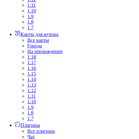
1.11
1.10
1.9
1.8
1.7
Карты для игрока
Все карты
Города
На прохождение
1.18
1.17
1.16
1.15
1.14
1.13
1.12
1.11
1.10
1.9
1.8
1.7
Плагины
Все плагины
Чат