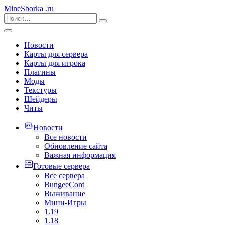
MineSborka
.ru
Новости
Карты для сервера
Карты для игрока
Плагины
Моды
Текстуры
Шейдеры
Читы
Новости
Все новости
Обновление сайта
Важная информация
Готовые сервера
Все сервера
BungeeCord
Выживание
Мини-Игры
1.19
1.18