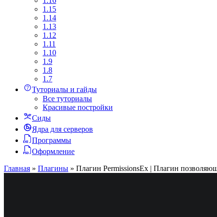
1.16
1.15
1.14
1.13
1.12
1.11
1.10
1.9
1.8
1.7
Туториалы и гайды
Все туториалы
Красивые постройки
Сиды
Ядра для серверов
Программы
Оформление
Главная
»
Плагины
»
Плагин PermissionsEx | Плагин позволяющ