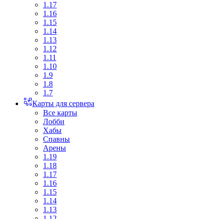
1.17
1.16
1.15
1.14
1.13
1.12
1.11
1.10
1.9
1.8
1.7
Карты для сервера
Все карты
Лобби
Хабы
Спавны
Арены
1.19
1.18
1.17
1.16
1.15
1.14
1.13
1.12