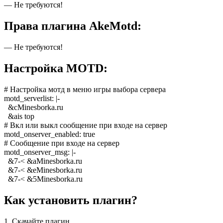
— Не требуются!
Права плагина AkeMotd:
— Не требуются!
Настройка MOTD:
# Настройка мотд в меню игры выбора сервера
motd_serverlist: |-
&cMinesborka.ru
&ais top
# Вкл или выкл сообщение при входе на сервер
motd_onserver_enabled: true
# Сообщение при входе на сервер
motd_onserver_msg: |-
&7-< &aMinesborka.ru
&7-< &eMinesborka.ru
&7-< &5Minesborka.ru
Как установить плагин?
1. Скачайте плагин.