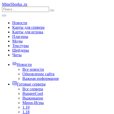
MineSborka
.ru
Новости
Карты для сервера
Карты для игрока
Плагины
Моды
Текстуры
Шейдеры
Читы
Новости
Все новости
Обновление сайта
Важная информация
Готовые сервера
Все сервера
BungeeCord
Выживание
Мини-Игры
1.19
1.18