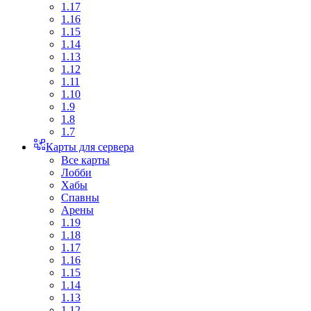
1.17
1.16
1.15
1.14
1.13
1.12
1.11
1.10
1.9
1.8
1.7
Карты для сервера
Все карты
Лобби
Хабы
Спавны
Арены
1.19
1.18
1.17
1.16
1.15
1.14
1.13
1.12