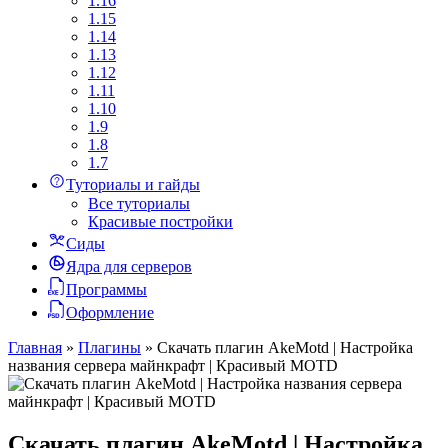
1.16
1.15
1.14
1.13
1.12
1.11
1.10
1.9
1.8
1.7
Туториалы и гайды
Все туториалы
Красивые постройки
Сиды
Ядра для серверов
Программы
Оформление
Главная
»
Плагины
»
Скачать плагин AkeMotd | Настройка
названия сервера майнкрафт | Красивый MOTD
Скачать плагин AkeMotd | Настройка