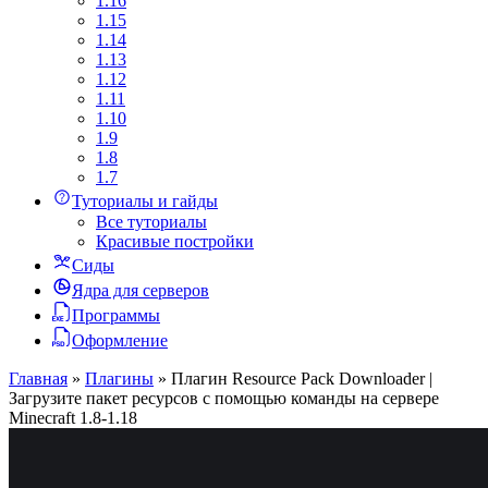
1.16
1.15
1.14
1.13
1.12
1.11
1.10
1.9
1.8
1.7
Туториалы и гайды
Все туториалы
Красивые постройки
Сиды
Ядра для серверов
Программы
Оформление
Главная
»
Плагины
»
Плагин Resource Pack Downloader |
Загрузите пакет ресурсов с помощью команды на сервере
Minecraft 1.8-1.18