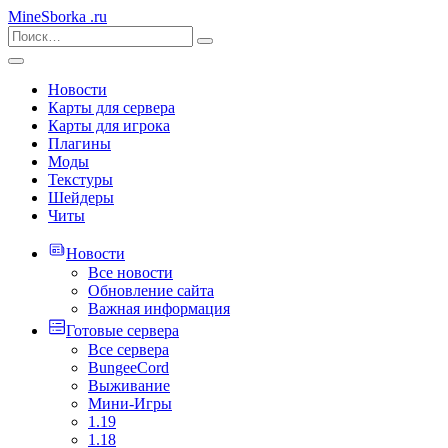
MineSborka
.ru
Новости
Карты для сервера
Карты для игрока
Плагины
Моды
Текстуры
Шейдеры
Читы
Новости
Все новости
Обновление сайта
Важная информация
Готовые сервера
Все сервера
BungeeCord
Выживание
Мини-Игры
1.19
1.18