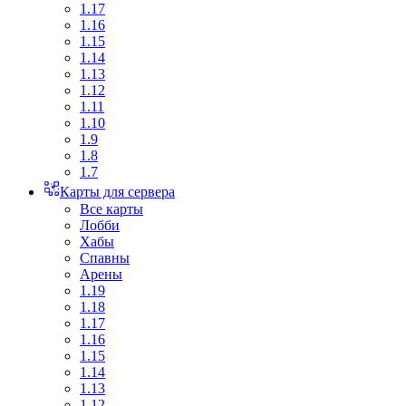
1.17
1.16
1.15
1.14
1.13
1.12
1.11
1.10
1.9
1.8
1.7
Карты для сервера
Все карты
Лобби
Хабы
Спавны
Арены
1.19
1.18
1.17
1.16
1.15
1.14
1.13
1.12