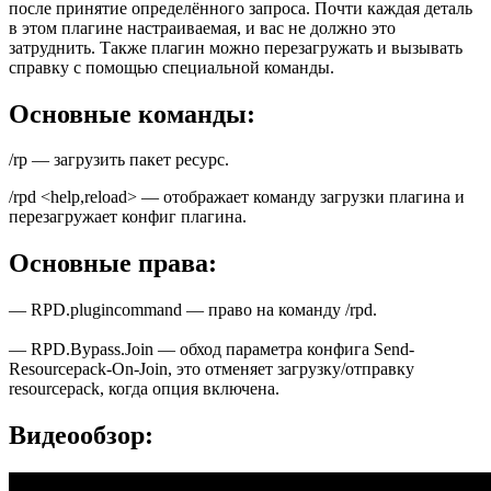
после принятие определённого запроса. Почти каждая деталь
в этом плагине настраиваемая, и вас не должно это
затруднить. Также плагин можно перезагружать и вызывать
справку с помощью специальной команды.
Основные команды:
/rp — загрузить пакет ресурс.
/rpd <help,reload> — отображает команду загрузки плагина и
перезагружает конфиг плагина.
Основные права:
— RPD.plugincommand — право на команду /rpd.
— RPD.Bypass.Join — обход параметра конфига Send-
Resourcepack-On-Join, это отменяет загрузку/отправку
resourcepack, когда опция включена.
Видеообзор: