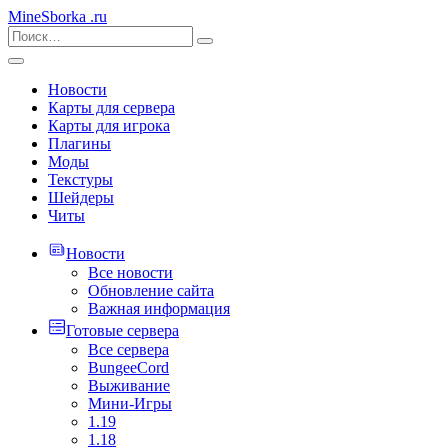
MineSborka
.ru
Новости
Карты для сервера
Карты для игрока
Плагины
Моды
Текстуры
Шейдеры
Читы
Новости
Все новости
Обновление сайта
Важная информация
Готовые сервера
Все сервера
BungeeCord
Выживание
Мини-Игры
1.19
1.18