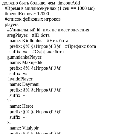
должно быть больше, чем timeoutAdd
#Время в миллисекундах (1 сек == 1000 мс)
timeoutRemove: 12000
#список фейковых игроков
players:
#Уникальный id, имя не имеет значения
aregPlayer: #ID бота
name: Kirillonlus #Ник бота
prefix: §f☾§aИгрок§f☽§f #Префикс бота
suffix: «» #Суффикс бота
gummiankaPlayer:
name: Maxiijedik
prefix: §f☾§aИгрок§f☽§f
suffix: «»
hyndoPlayer:
name: Daymani
prefix: §f☾§aИгрок§f☽§f
suffix: «»
2:
name: Herot
prefix: §f☾§aИгрок§f☽§f
suffix: «»
3:
name: Vitalypir
prefix: §f☾§aИгрок§f☽§f