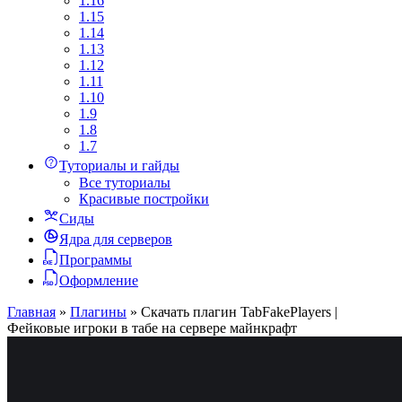
1.16
1.15
1.14
1.13
1.12
1.11
1.10
1.9
1.8
1.7
Туториалы и гайды
Все туториалы
Красивые постройки
Сиды
Ядра для серверов
Программы
Оформление
Главная
»
Плагины
»
Скачать плагин TabFakePlayers |
Фейковые игроки в табе на сервере майнкрафт