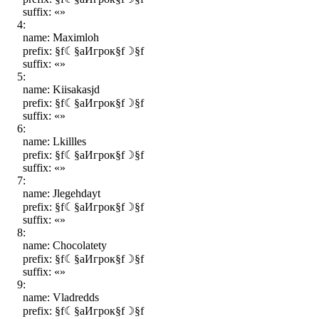
suffix: «»
4:
name: Maximloh
prefix: §f☾§aИгрок§f☽§f
suffix: «»
5:
name: Kiisakasjd
prefix: §f☾§aИгрок§f☽§f
suffix: «»
6:
name: Lkillles
prefix: §f☾§aИгрок§f☽§f
suffix: «»
7:
name: Jlegehdayt
prefix: §f☾§aИгрок§f☽§f
suffix: «»
8:
name: Chocolatety
prefix: §f☾§aИгрок§f☽§f
suffix: «»
9:
name: Vladredds
prefix: §f☾§aИгрок§f☽§f