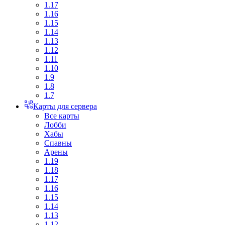
1.17
1.16
1.15
1.14
1.13
1.12
1.11
1.10
1.9
1.8
1.7
Карты для сервера
Все карты
Лобби
Хабы
Спавны
Арены
1.19
1.18
1.17
1.16
1.15
1.14
1.13
1.12