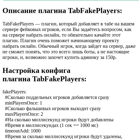
Описание плагина TabFakePlayers:
TabFakePlayers — плагин, который добавляет в табе на вашем
сервере фейковых игроков, если Вы задаётесь вопросом, как
на сервере набрать онлайн, то обязательно качайте этот
плагин. Плагин очень поможет начинающему проекту
набрать онлайн. Обычный игрок, когда зайдет на сервер, даже
не сможет понять, что это всего лишь боты, а не настоящие
игроки, и, возможно захочет купить админку за 150р.
Настройка конфига
плагина TabFakePlayers:
fakePlayers:
#Сколько поддельных игроков добавляется сразу
minPlayersOnce: 1
#Сколько фальшивых игроков выходит сразу
maxPlayersOnce: 2
#На сколько миллисекунд игроки будут добавлены
#Время в миллисекундах (1 сек == 1000 мс)
timeoutAdd: 1000
#Время за сколько миллисекунд игроки будут удалены,