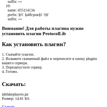
suffix: «»
10:
name: 455114134
prefix: §f☾§aИгрок§f☽§f
suffix: «»
Внимание! Для работы плагина нужно
установить плагин ProtocolLib
Как установить плагин?
1. Скачайте плагин.
2. Возьмите скачанный файл и перенесите в папку plugins
вашего сервера.
3. Перезапустите сервер.
4. Готово.
Скачать:
tabfakeplayers.jar
Размер: 14.81 Kb
Скачать