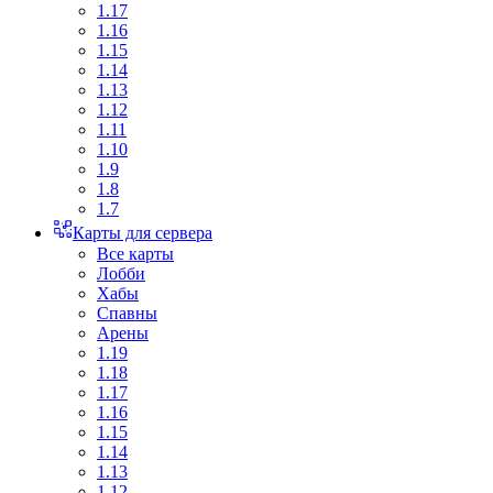
1.17
1.16
1.15
1.14
1.13
1.12
1.11
1.10
1.9
1.8
1.7
Карты для сервера
Все карты
Лобби
Хабы
Спавны
Арены
1.19
1.18
1.17
1.16
1.15
1.14
1.13
1.12