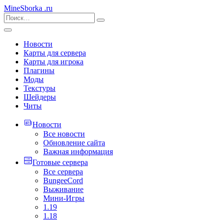
MineSborka
.ru
Новости
Карты для сервера
Карты для игрока
Плагины
Моды
Текстуры
Шейдеры
Читы
Новости
Все новости
Обновление сайта
Важная информация
Готовые сервера
Все сервера
BungeeCord
Выживание
Мини-Игры
1.19
1.18