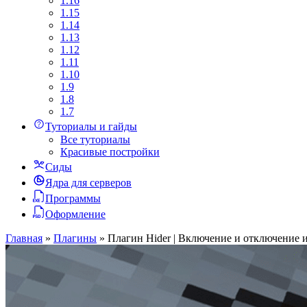
1.16
1.15
1.14
1.13
1.12
1.11
1.10
1.9
1.8
1.7
Туториалы и гайды
Все туториалы
Красивые постройки
Сиды
Ядра для серверов
Программы
Оформление
Главная
»
Плагины
»
Плагин Hider | Включение и отключение иг