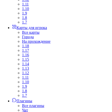
1.11
1.10
1.9
1.8
1.7
Карты для игрока
Все карты
Города
На прохождение
1.18
1.17
1.16
1.15
1.14
1.13
1.12
1.11
1.10
1.9
1.8
1.7
Плагины
Все плагины
Чат