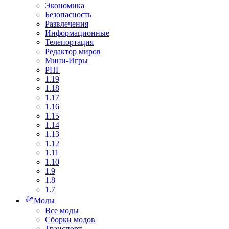
Экономика
Безопасность
Развлечения
Информационные
Телепортация
Редактор миров
Мини-Игры
РПГ
1.19
1.18
1.17
1.16
1.15
1.14
1.13
1.12
1.11
1.10
1.9
1.8
1.7
Моды
Все моды
Сборки модов
Транспорт