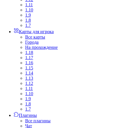
1.11
1.10
1.9
1.8
1.7
Карты для игрока
Все карты
Города
На прохождение
1.18
1.17
1.16
1.15
1.14
1.13
1.12
1.11
1.10
1.9
1.8
1.7
Плагины
Все плагины
Чат