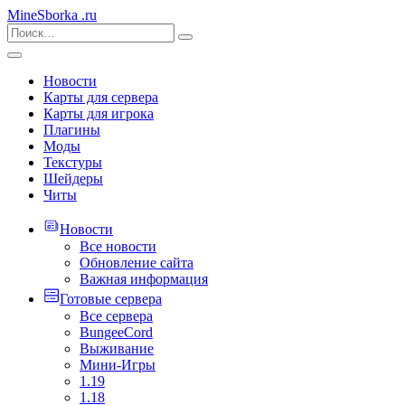
MineSborka
.ru
Новости
Карты для сервера
Карты для игрока
Плагины
Моды
Текстуры
Шейдеры
Читы
Новости
Все новости
Обновление сайта
Важная информация
Готовые сервера
Все сервера
BungeeCord
Выживание
Мини-Игры
1.19
1.18