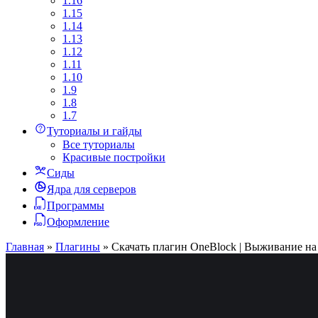
1.16
1.15
1.14
1.13
1.12
1.11
1.10
1.9
1.8
1.7
Туториалы и гайды
Все туториалы
Красивые постройки
Сиды
Ядра для серверов
Программы
Оформление
Главная
»
Плагины
»
Скачать плагин OneBlock | Выживание на