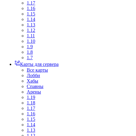
1.17
1.16
1.15
1.14
1.13
1.12
1.11
1.10
1.9
1.8
1.7
Карты для сервера
Все карты
Лобби
Хабы
Спавны
Арены
1.19
1.18
1.17
1.16
1.15
1.14
1.13
1.12