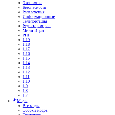
Экономика
Безопасность
Развлечения
Информационные
Телепортация
Редактор миров
Мини-Игры
РПГ
1.19
1.18
1.17
1.16
1.15
1.14
1.13
1.12
1.11
1.10
1.9
1.8
1.7
Моды
Все моды
Сборки модов
Транспорт