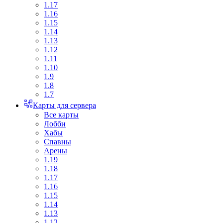
1.17
1.16
1.15
1.14
1.13
1.12
1.11
1.10
1.9
1.8
1.7
Карты для сервера
Все карты
Лобби
Хабы
Спавны
Арены
1.19
1.18
1.17
1.16
1.15
1.14
1.13
1.12