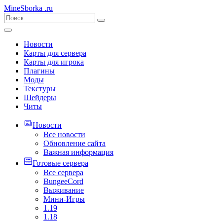
MineSborka
.ru
Новости
Карты для сервера
Карты для игрока
Плагины
Моды
Текстуры
Шейдеры
Читы
Новости
Все новости
Обновление сайта
Важная информация
Готовые сервера
Все сервера
BungeeCord
Выживание
Мини-Игры
1.19
1.18