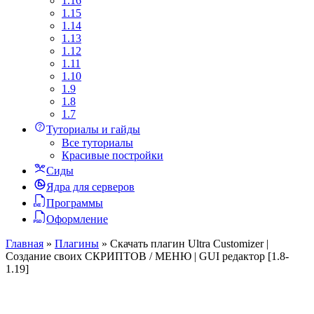
1.16
1.15
1.14
1.13
1.12
1.11
1.10
1.9
1.8
1.7
Туториалы и гайды
Все туториалы
Красивые постройки
Сиды
Ядра для серверов
Программы
Оформление
Главная
»
Плагины
»
Скачать плагин Ultra Customizer |
Создание своих СКРИПТОВ / МЕНЮ | GUI редактор [1.8-
1.19]