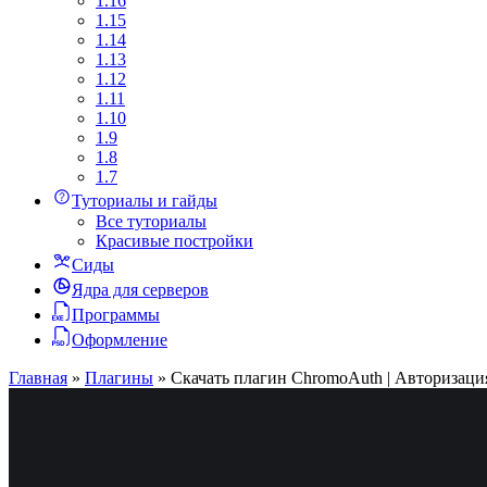
1.16
1.15
1.14
1.13
1.12
1.11
1.10
1.9
1.8
1.7
Туториалы и гайды
Все туториалы
Красивые постройки
Сиды
Ядра для серверов
Программы
Оформление
Главная
»
Плагины
»
Скачать плагин ChromoAuth | Авторизаци