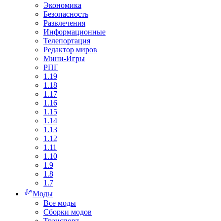
Экономика
Безопасность
Развлечения
Информационные
Телепортация
Редактор миров
Мини-Игры
РПГ
1.19
1.18
1.17
1.16
1.15
1.14
1.13
1.12
1.11
1.10
1.9
1.8
1.7
Моды
Все моды
Сборки модов
Транспорт