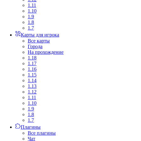
1.11
1.10
1.9
1.8
1.7
Карты для игрока
Все карты
Города
На прохождение
1.18
1.17
1.16
1.15
1.14
1.13
1.12
1.11
1.10
1.9
1.8
1.7
Плагины
Все плагины
Чат