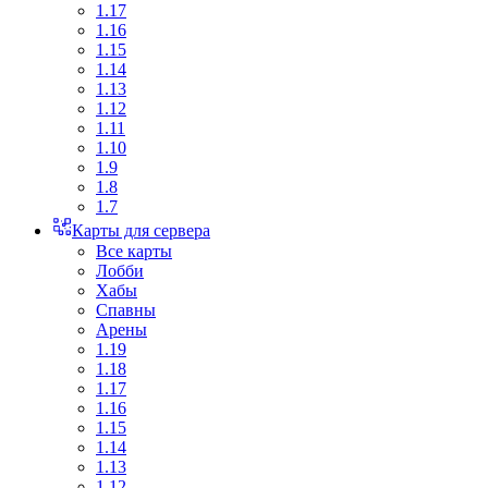
1.17
1.16
1.15
1.14
1.13
1.12
1.11
1.10
1.9
1.8
1.7
Карты для сервера
Все карты
Лобби
Хабы
Спавны
Арены
1.19
1.18
1.17
1.16
1.15
1.14
1.13
1.12