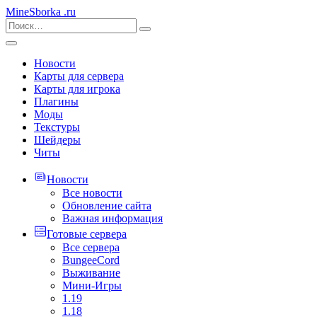
MineSborka
.ru
Новости
Карты для сервера
Карты для игрока
Плагины
Моды
Текстуры
Шейдеры
Читы
Новости
Все новости
Обновление сайта
Важная информация
Готовые сервера
Все сервера
BungeeCord
Выживание
Мини-Игры
1.19
1.18