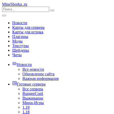
MineSborka
.ru
Новости
Карты для сервера
Карты для игрока
Плагины
Моды
Текстуры
Шейдеры
Читы
Новости
Все новости
Обновление сайта
Важная информация
Готовые сервера
Все сервера
BungeeCord
Выживание
Мини-Игры
1.19
1.18