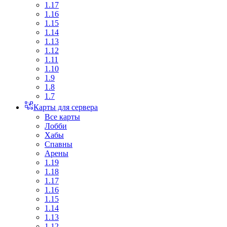
1.17
1.16
1.15
1.14
1.13
1.12
1.11
1.10
1.9
1.8
1.7
Карты для сервера
Все карты
Лобби
Хабы
Спавны
Арены
1.19
1.18
1.17
1.16
1.15
1.14
1.13
1.12