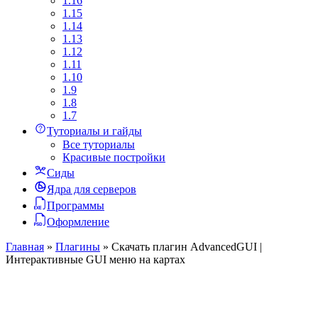
1.16
1.15
1.14
1.13
1.12
1.11
1.10
1.9
1.8
1.7
Туториалы и гайды
Все туториалы
Красивые постройки
Сиды
Ядра для серверов
Программы
Оформление
Главная
»
Плагины
»
Скачать плагин AdvancedGUI |
Интерактивные GUI меню на картах