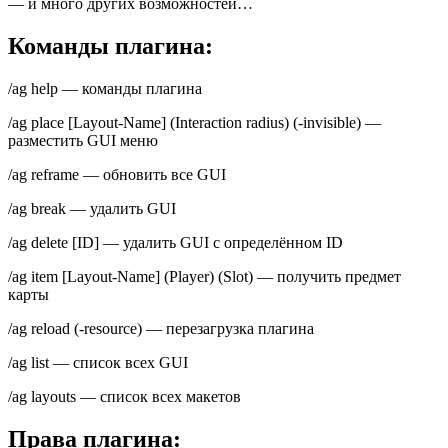
— и много других возможностей…
Команды плагина:
/ag help — команды плагина
/ag place [Layout-Name] (Interaction radius) (-invisible) —
разместить GUI меню
/ag reframe — обновить все GUI
/ag break — удалить GUI
/ag delete [ID] — удалить GUI с определённом ID
/ag item [Layout-Name] (Player) (Slot) — получить предмет
карты
/ag reload (-resource) — перезагрузка плагина
/ag list — список всех GUI
/ag layouts — список всех макетов
Права плагина: